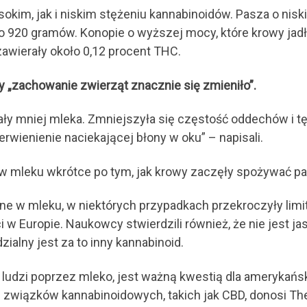
kim, jak i niskim stężeniu kannabinoidów. Pasza o nis
 920 gramów. Konopie o wyższej mocy, które krowy jadł
 zawierały około 0,12 procent THC.
 „zachowanie zwierząt znacznie się zmieniło”.
wały mniej mleka. Zmniejszyła się częstość oddechów i 
erwienienie naciekającej błony w oku” – napisali.
ż w mleku wkrótce po tym, jak krowy zaczęły spożywać 
ne w mleku, w niektórych przypadkach przekroczyły limi
w Europie. Naukowcy stwierdzili również, że nie jest ja
ialny jest za to inny kannabinoid.
 ludzi poprzez mleko, jest ważną kwestią dla amerykań
 związków kannabinoidowych, takich jak CBD, donosi Th