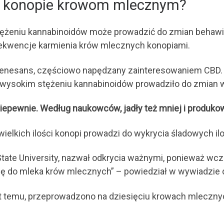
asz konopie krowom mlecznym?
tężeniu kannabinoidów może prowadzić do zmian behawi
ekwencje karmienia krów mlecznych konopiami.
ą renesans, częściowo napędzany zainteresowaniem CBD.
o wysokim stężeniu kannabinoidów prowadziło do zmian
 niepewnie. Według naukowców, jadły też mniej i produkow
wielkich ilości konopi prowadzi do wykrycia śladowych i
tate University, nazwał odkrycia ważnymi, ponieważ wcze
ię do mleka krów mlecznych” – powiedział w wywiadzie d
lat temu, przeprowadzono na dziesięciu krowach mleczn