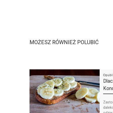
MOŻESZ RÓWNIEŻ POLUBIĆ
Opub
Dlac
Kono
Zasto
dalek
odzie