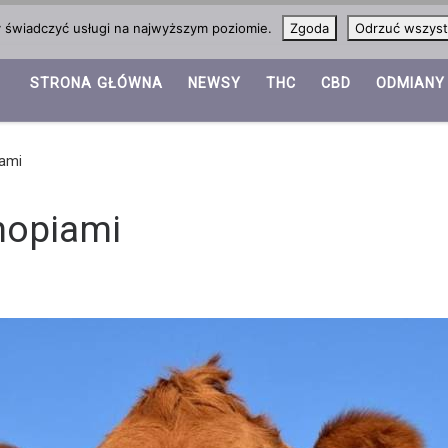
y świadczyć usługi na najwyższym poziomie.
Zgoda
Odrzuć wszyst
STRONA GŁÓWNA
NEWSY
THC
CBD
ODMIANY
iami
nopiami