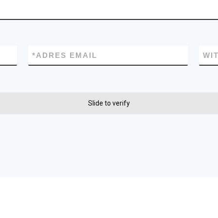
*
ADRES EMAIL
WI
Slide to verify