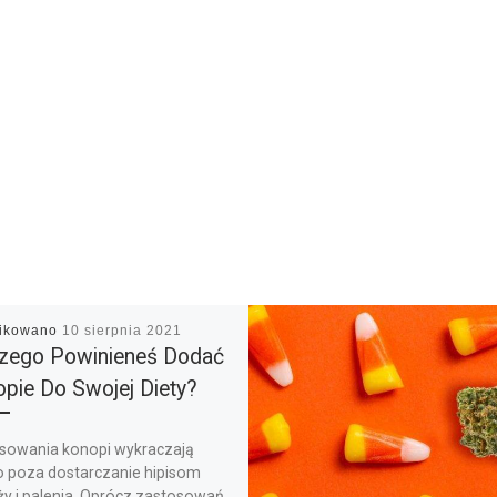
likowano
10 sierpnia 2021
zego Powinieneś Dodać
pie Do Swojej Diety?
sowania konopi wykraczają
o poza dostarczanie hipisom
ży i palenia. Oprócz zastosowań