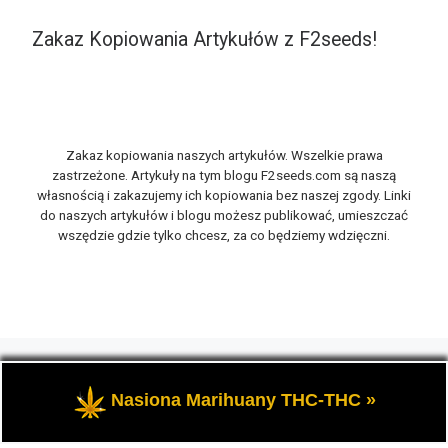
Zakaz Kopiowania Artykułów z F2seeds!
Zakaz kopiowania naszych artykułów. Wszelkie prawa
zastrzeżone. Artykuły na tym blogu F2seeds.com są naszą
własnością i zakazujemy ich kopiowania bez naszej zgody. Linki
do naszych artykułów i blogu możesz publikować, umieszczać
wszędzie gdzie tylko chcesz, za co będziemy wdzięczni.
© 2026
F2seeds.com
– Wszelkie prawa zastrzeżone
-
Opowiemy Ci na naszym blogu F2seeds o marihuanie i
Nasiona Marihuany THC-THC »
konopiach, zwanych roślinami cannabis THC oraz CBD.