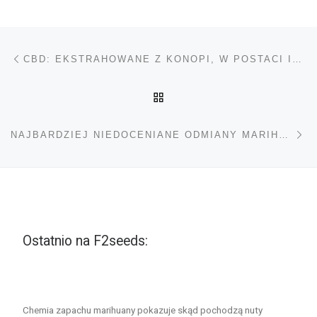
Nawigacja wpisu
Poprzedni wpis
CBD: EKSTRAHOWANE Z KONOPI, W POSTACI IZOLATU LUB O PEŁNYM SPEKTRUM
POWRÓT DO LISTY POS
Na
NAJBARDZIEJ NIEDOCENIANE ODMIANY MARIHUANY CBD
Ostatnio na F2seeds:
Chemia zapachu marihuany pokazuje skąd pochodzą nuty