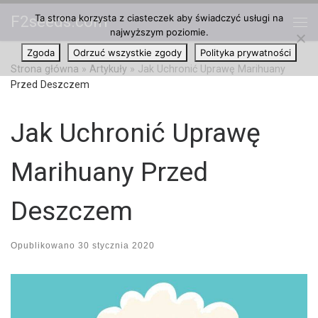
Ta strona korzysta z ciasteczek aby świadczyć usługi na
F2seeds.com
Przejdź do treści
najwyższym poziomie.
Me
Zgoda
Odrzuć wszystkie zgody
Polityka prywatności
Strona główna
»
Artykuły
»
Jak Uchronić Uprawę Marihuany
Przed Deszczem
Jak Uchronić Uprawę
Marihuany Przed
Deszczem
Opublikowano
30 stycznia 2020