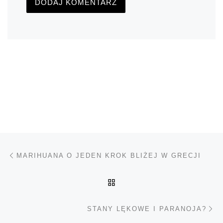
Nawigacja wpisu
Poprzedni wpis
MARIHUANA O JEDEN KROK BLIŻEJ W GRECJI
POWRÓT DO LISTY POS
Na
STANY LĘKOWE I PARANOJA?