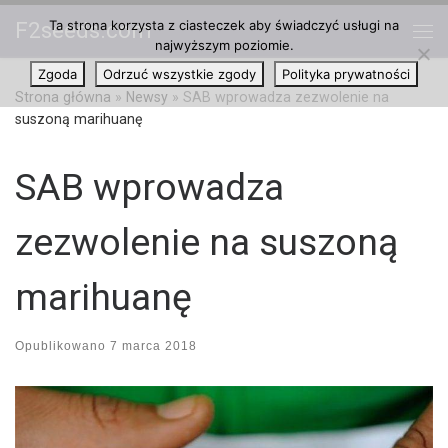
Ta strona korzysta z ciasteczek aby świadczyć usługi na
F2seeds.com
Przejdź do treści
najwyższym poziomie.
Me
Zgoda
Odrzuć wszystkie zgody
Polityka prywatności
Strona główna
»
Newsy
»
SAB wprowadza zezwolenie na
suszoną marihuanę
SAB wprowadza
zezwolenie na suszoną
marihuanę
Opublikowano
7 marca 2018