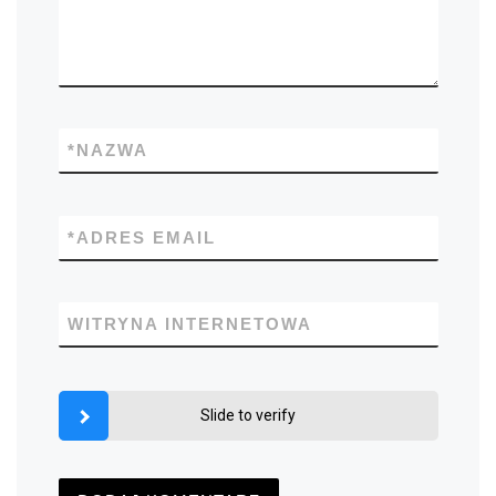
*
NAZWA
*
ADRES EMAIL
WITRYNA INTERNETOWA
Slide to verify