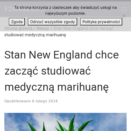
Ta strona korzysta z ciasteczek aby świadczyć usługi na
F2seeds.com
Przejdź do treści
najwyższym poziomie.
Me
Zgoda
Odrzuć wszystkie zgody
Polityka prywatności
Strona główna
»
Newsy
»
Stan New England chce zacząć
studiować medyczną marihuanę
Stan New England chce
zacząć studiować
medyczną marihuanę
Opublikowano
6 lutego 2018