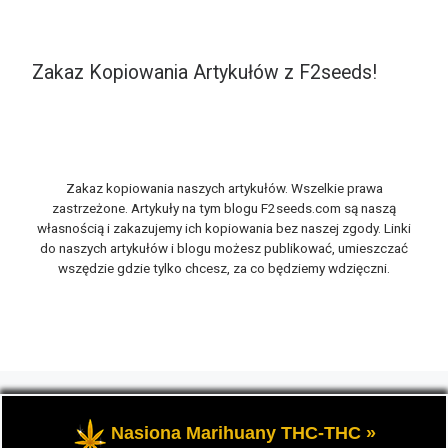
Zakaz Kopiowania Artykułów z F2seeds!
Zakaz kopiowania naszych artykułów. Wszelkie prawa
zastrzeżone. Artykuły na tym blogu F2seeds.com są naszą
własnością i zakazujemy ich kopiowania bez naszej zgody. Linki
do naszych artykułów i blogu możesz publikować, umieszczać
wszędzie gdzie tylko chcesz, za co będziemy wdzięczni.
© 2026
F2seeds.com
– Wszelkie prawa zastrzeżone
-
Opowiemy Ci na naszym blogu F2seeds o marihuanie i
Nasiona Marihuany THC-THC »
konopiach, zwanych roślinami cannabis THC oraz CBD.