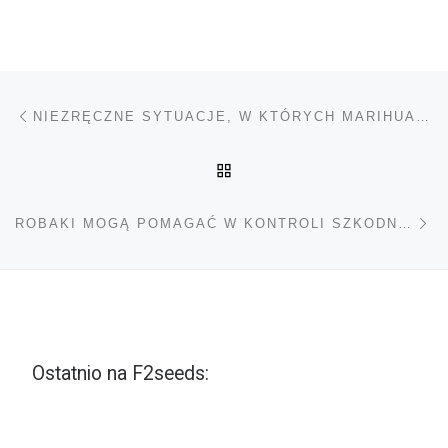
Nawigacja wpisu
Poprzedni wpis
NIEZRĘCZNE SYTUACJE, W KTÓRYCH MARIHUANA MOŻE CIĘ URATOWAĆ
POWRÓT DO LISTY POS
Na
ROBAKI MOGĄ POMAGAĆ W KONTROLI SZKODNIKÓW
Ostatnio na F2seeds: