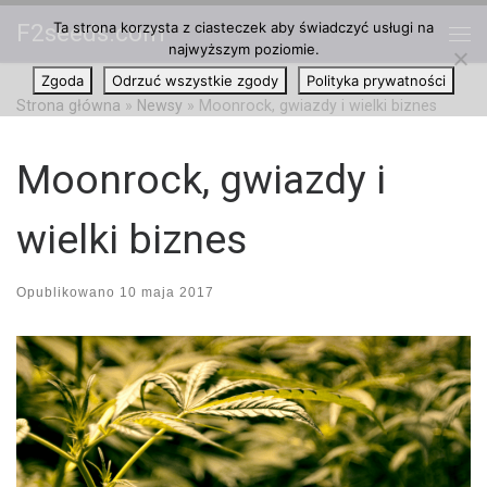
Ta strona korzysta z ciasteczek aby świadczyć usługi na
F2seeds.com
Przejdź do treści
najwyższym poziomie.
Me
Zgoda
Odrzuć wszystkie zgody
Polityka prywatności
Strona główna
»
Newsy
»
Moonrock, gwiazdy i wielki biznes
Moonrock, gwiazdy i
wielki biznes
Opublikowano
10 maja 2017