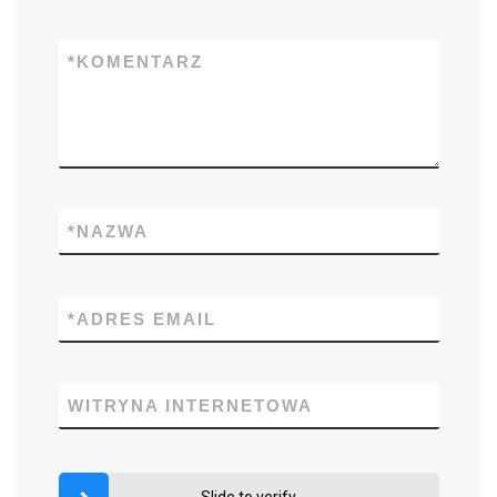
*
KOMENTARZ
*
NAZWA
*
ADRES EMAIL
WITRYNA INTERNETOWA