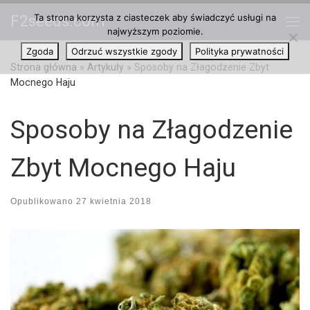
Ta strona korzysta z ciasteczek aby świadczyć usługi na
F2seeds.com
Przejdź do treści
najwyższym poziomie.
Me
Zgoda
Odrzuć wszystkie zgody
Polityka prywatności
Strona główna
»
Artykuły
»
Sposoby na Złagodzenie Zbyt
Mocnego Haju
Sposoby na Złagodzenie
Zbyt Mocnego Haju
Opublikowano
27 kwietnia 2018