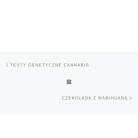
Nawigacja wpisu
Poprzedni wpis
TESTY GENETYCZNE CANNABIS
POWRÓT DO LISTY POS
Na
CZEKOLADA Z MARIHUANĄ