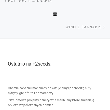
HOT DOG Z CANNABIS
POWRÓT DO LISTY POS
Na
WINO Z CANNABIS
Ostatnio na F2seeds:
Chemia zapachu marihuany pokazuje skąd pochodzą nuty
cytryny, grejpfruta i pomarańczy
Przełomowe projekty genetyczne marihuany które zmieniają
oblicze współczesnych odmian