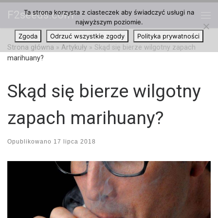
Ta strona korzysta z ciasteczek aby świadczyć usługi na
F2seeds.com
Przejdź do treści
najwyższym poziomie.
Me
Zgoda
Odrzuć wszystkie zgody
Polityka prywatności
Strona główna
»
Artykuły
»
Skąd się bierze wilgotny zapach
marihuany?
Skąd się bierze wilgotny
zapach marihuany?
Opublikowano
17 lipca 2018