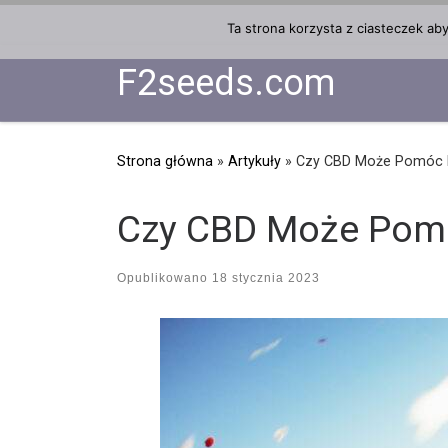
Przejdź do treści
Ta strona korzysta z ciasteczek ab
F2seeds.com
Strona główna
»
Artykuły
»
Czy CBD Może Pomóc P
Czy CBD Może Pomó
Opublikowano
18 stycznia 2023