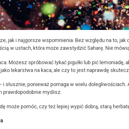
e, jak i najgorsze wspomnienia. Bez względu na to, jak 
ścią w ustach, która może zawstydzić Saharę. Nie mówiąc 
ca. Możesz spróbować łykać pigułki lub pić lemoniadę, 
jako lekarstwa na kaca, ale czy to jest naprawdę skutec
 i słusznie, ponieważ pomaga w wielu dolegliwościach. A
rym prawdopodobnie myślisz.
ę może pomóc, czy też lepiej wypić dobrą, starą herbat
ca