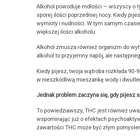
Alkohol powoduje mdłości — wszyscy o 
sporej ilości poprzedniej nocy. Kiedy pi
wymioty i nudności. W tym samym czasie t
większej ilości alkoholu.
Alkohol zmusza również organizm do wytw
alkohol to przyjemny napój, ale następneg
Kiedy pijesz, twoja wątroba rozkłada 90-
w nieszkodliwą mieszankę wody i dwutlen
Jednak problem zaczyna się, gdy pijesz s
To powiedziawszy, THC jest również uważa
wspominając już o efektach psychoaktywn
zawartości THC może być złym pomysłe