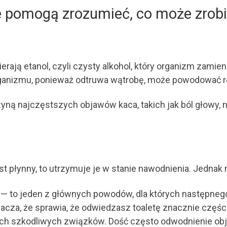
re pomogą zrozumieć, co może zrobi
awierają etanol, czyli czysty alkohol, który organizm z
rganizmu, ponieważ odtruwa wątrobę, może powodować ró
yną najczęstszych objawów kaca, takich jak ból głowy, 
est płynny, to utrzymuje je w stanie nawodnienia. Jednak 
e — to jeden z głównych powodów, dla których następneg
acza, że sprawia, że odwiedzasz toaletę znacznie częście
h szkodliwych związków. Dość często odwodnienie obja