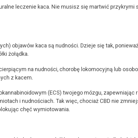
uralne leczenie kaca. Nie musisz się martwić przykrym
ych) objawów kaca są nudności. Dzieje się tak, poniew
łki żołądka.
cierpiącym na nudności, chorobę lokomocyjną lub oso
nych z kacem.
okannabinoidowym (ECS) twojego mózgu, zapewniając ró
miotach i nudnościach. Tak więc, chociaż CBD nie zmnie
 blokując chęć wymiotowania.