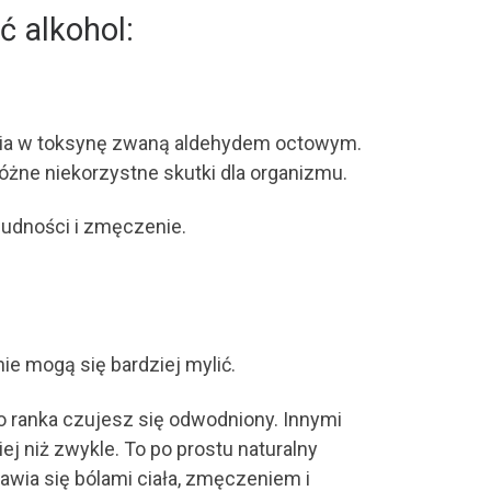
ć alkohol:
amienia w toksynę zwaną aldehydem octowym.
żne niekorzystne skutki dla organizmu.
nudności i zmęczenie.
nie mogą się bardziej mylić.
o ranka czujesz się odwodniony. Innymi
j niż zwykle. To po prostu naturalny
wia się bólami ciała, zmęczeniem i