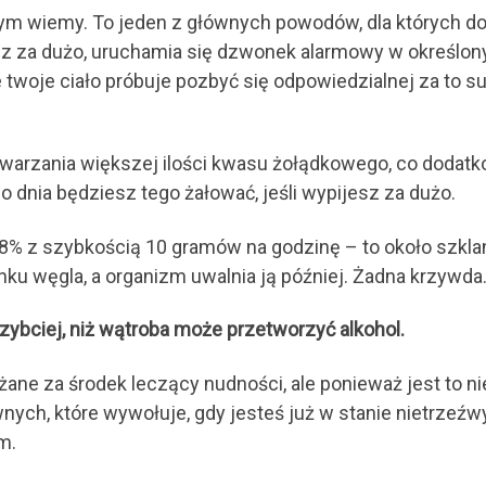
tym wiemy. To jeden z głównych powodów, dla których 
jesz za dużo, uruchamia się dzwonek alarmowy w określo
woje ciało próbuje pozbyć się odpowiedzialnej za to su
arzania większej ilości kwasu żołądkowego, co dodatko
o dnia będziesz tego żałować, jeśli wypijesz za dużo.
98% z szybkością 10 gramów na godzinę – to około szkla
ku węgla, a organizm uwalnia ją później. Żadna krzywda
zybciej, niż wątroba może przetworzyć alkohol.
ne za środek leczący nudności, ale ponieważ jest to ni
ych, które wywołuje, gdy jesteś już w stanie nietrzeź
m.