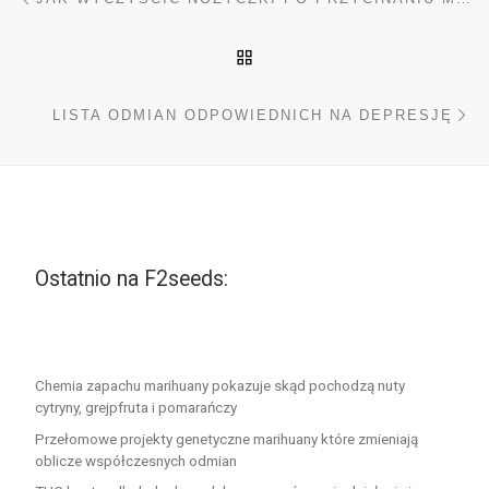
POWRÓT DO LISTY POS
Na
LISTA ODMIAN ODPOWIEDNICH NA DEPRESJĘ
Ostatnio na F2seeds:
Chemia zapachu marihuany pokazuje skąd pochodzą nuty
cytryny, grejpfruta i pomarańczy
Przełomowe projekty genetyczne marihuany które zmieniają
oblicze współczesnych odmian