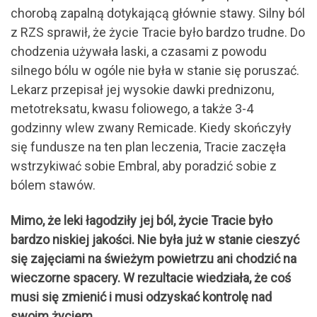
chorobą zapalną dotykającą głównie stawy. Silny ból
z RZS sprawił, że życie Tracie było bardzo trudne. Do
chodzenia używała laski, a czasami z powodu
silnego bólu w ogóle nie była w stanie się poruszać.
Lekarz przepisał jej wysokie dawki prednizonu,
metotreksatu, kwasu foliowego, a także 3-4
godzinny wlew zwany Remicade. Kiedy skończyły
się fundusze na ten plan leczenia, Tracie zaczęła
wstrzykiwać sobie Embral, aby poradzić sobie z
bólem stawów.
Mimo, że leki łagodziły jej ból, życie Tracie było
bardzo niskiej jakości. Nie była już w stanie cieszyć
się zajęciami na świeżym powietrzu ani chodzić na
wieczorne spacery. W rezultacie wiedziała, że ​​coś
musi się zmienić i musi odzyskać kontrolę nad
swoim życiem.