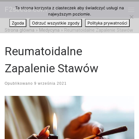
Ta strona korzysta z ciasteczek aby świadczyć usługi na
F2seeds.com
Przejdź do treści
najwyższym poziomie.
Me
Zgoda
Odrzuć wszystkie zgody
Polityka prywatności
Strona główna
»
Medycyna
»
Reumatoidalne Zapalenie Stawów
Reumatoidalne
Zapalenie Stawów
Opublikowano
9 września 2021