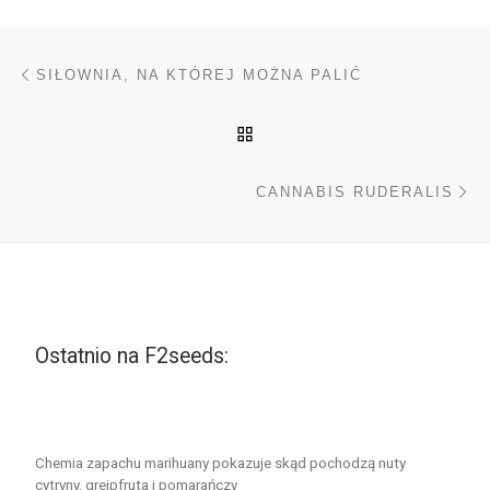
Nawigacja wpisu
Poprzedni wpis
SIŁOWNIA, NA KTÓREJ MOŻNA PALIĆ
POWRÓT DO LISTY POS
Na
CANNABIS RUDERALIS
Ostatnio na F2seeds:
Chemia zapachu marihuany pokazuje skąd pochodzą nuty
cytryny, grejpfruta i pomarańczy