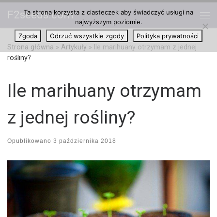
Ta strona korzysta z ciasteczek aby świadczyć usługi na
F2seeds.com
Przejdź do treści
najwyższym poziomie.
Me
Zgoda
Odrzuć wszystkie zgody
Polityka prywatności
Strona główna
»
Artykuły
»
Ile marihuany otrzymam z jednej
rośliny?
Ile marihuany otrzymam
z jednej rośliny?
Opublikowano
3 października 2018