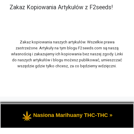
Zakaz Kopiowania Artykułów z F2seeds!
Zakaz kopiowania naszych artykułów. Wszelkie prawa
zastrzeżone. Artykuły na tym blogu F2seeds.com są naszą
własnością i zakazujemy ich kopiowania bez naszej zgody. Linki
do naszych artykułów i blogu możesz publikować, umieszczać
wszędzie gdzie tylko chcesz, za co będziemy wdzięczni.
© 2026
F2seeds.com
– Wszelkie prawa zastrzeżone
-
Opowiemy Ci na naszym blogu F2seeds o marihuanie i
Nasiona Marihuany THC-THC »
konopiach, zwanych roślinami cannabis THC oraz CBD.