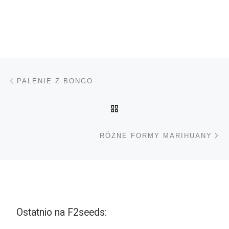
Nawigacja wpisu
Poprzedni wpis
PALENIE Z BONGO
POWRÓT DO LISTY POS
Na
RÓŻNE FORMY MARIHUANY
Ostatnio na F2seeds: