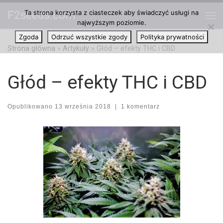
Ta strona korzysta z ciasteczek aby świadczyć usługi na
F2seeds.com
Przejdź do treści
najwyższym poziomie.
Me
Zgoda
Odrzuć wszystkie zgody
Polityka prywatności
Strona główna
»
Artykuły
»
Głód – efekty THC i CBD
Głód – efekty THC i CBD
Opublikowano
13 września 2018
|
1 komentarz