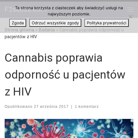
Ta strona korzysta z ciasteczek aby świadczyć usługi na
F2seeds.com
Przejdź do treści
najwyższym poziomie.
Me
Zgoda
Odrzuć wszystkie zgody
Polityka prywatności
Strona główna
»
Badania
»
Cannabis poprawia odporność u
pacjentów z HIV
Cannabis poprawia
odporność u pacjentów
z HIV
Opublikowano
27 września 2017
|
1 komentarz