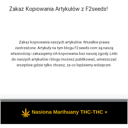
Zakaz Kopiowania Artykułów z F2seeds!
Zakaz kopiowania naszych artykułów. Wszelkie prawa
zastrzeżone. Artykuły na tym blogu F2seeds.com są naszą
własnością i zakazujemy ich kopiowania bez naszej zgody. Linki
do naszych artykułów i blogu możesz publikować, umieszczać
wszędzie gdzie tylko chcesz, za co będziemy wdzięczni.
© 2026
F2seeds.com
– Wszelkie prawa zastrzeżone
-
Opowiemy Ci na naszym blogu F2seeds o marihuanie i
Nasiona Marihuany THC-THC »
konopiach, zwanych roślinami cannabis THC oraz CBD.