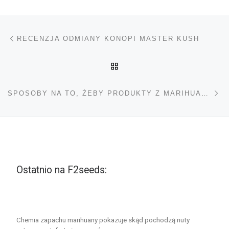
Nawigacja wpisu
Poprzedni wpis
RECENZJA ODMIANY KONOPI MASTER KUSH
POWRÓT DO LISTY POS
Na
SPOSOBY NA TO, ŻEBY PRODUKTY Z MARIHUANĄ DZIAŁAŁY SZYBCIEJ
Ostatnio na F2seeds:
Chemia zapachu marihuany pokazuje skąd pochodzą nuty