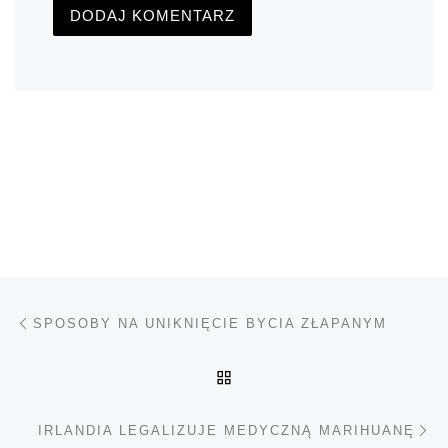
Nawigacja wpisu
Poprzedni wpis
SPOSOBY NA UNIKNIĘCIE BYCIA ZŁAPANYM
POWRÓT DO LISTY POS
Na
IRLANDIA LEGALIZUJE MEDYCZNĄ MARIHUANĘ