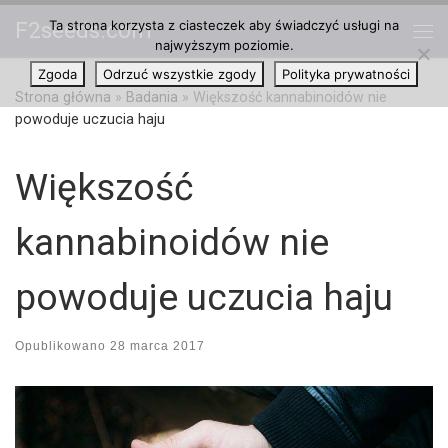
Ta strona korzysta z ciasteczek aby świadczyć usługi na
F2seeds.com
Przejdź do treści
najwyższym poziomie.
Me
Zgoda
Odrzuć wszystkie zgody
Polityka prywatności
Strona główna
»
Badania
»
Większość kannabinoidów nie
powoduje uczucia haju
Większość
kannabinoidów nie
powoduje uczucia haju
Opublikowano
28 marca 2017