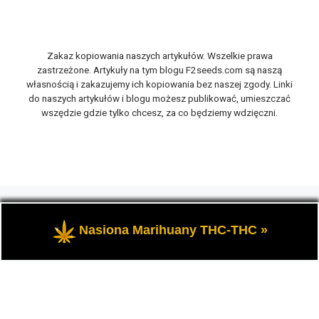
Zakaz kopiowania naszych artykułów. Wszelkie prawa
zastrzeżone. Artykuły na tym blogu F2seeds.com są naszą
własnością i zakazujemy ich kopiowania bez naszej zgody. Linki
do naszych artykułów i blogu możesz publikować, umieszczać
wszędzie gdzie tylko chcesz, za co będziemy wdzięczni.
© 2026
F2seeds.com
– Wszelkie prawa zastrzeżone
-
Opowiemy Ci na naszym blogu F2seeds o marihuanie i
Nasiona Marihuany THC-THC »
konopiach, zwanych roślinami cannabis THC oraz CBD.