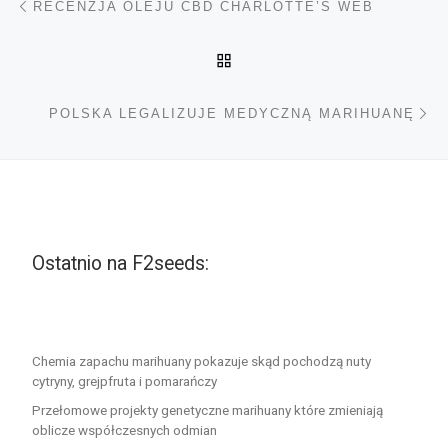
RECENZJA OLEJU CBD CHARLOTTE’S WEB
POWRÓT DO LISTY POS
Na
POLSKA LEGALIZUJE MEDYCZNĄ MARIHUANĘ
Ostatnio na F2seeds:
Chemia zapachu marihuany pokazuje skąd pochodzą nuty
cytryny, grejpfruta i pomarańczy
Przełomowe projekty genetyczne marihuany które zmieniają
oblicze współczesnych odmian