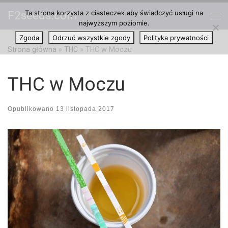
Ta strona korzysta z ciasteczek aby świadczyć usługi na
F2seeds.com
Przejdź do treści
najwyższym poziomie.
Me
Zgoda
Odrzuć wszystkie zgody
Polityka prywatności
Strona główna
»
THC
»
THC w Moczu
THC w Moczu
Opublikowano
13 listopada 2017