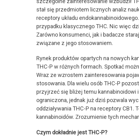
szczególne zainteresowanie wzbudził THC-
stał się przedmiotem licznych analiz nau
receptory układu endokannabinoidowego.
przypadku klasycznego THC. Nic więc dz
Zarówno konsumenci, jak i badacze staraj
związane z jego stosowaniem.
Rynek produktów opartych na nowych kanna
THC-P w różnych formach. Spotkać można
Wraz ze wzrostem zainteresowania pojawi
stosowania. Dla wielu osób THC-P pozosta
przyjrzeć się bliżej temu kannabinoidowi
ograniczona, jednak już dziś pozwala wy
oddziaływania THC-P na receptory CB1.
kannabinoidów. Zrozumienie tych mechani
Czym dokładnie jest THC-P?