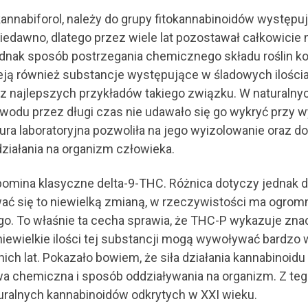
kannabiforol, należy do grupy fitokannabinoidów występu
iedawno, dlatego przez wiele lat pozostawał całkowicie
nak sposób postrzegania chemicznego składu roślin ko
ieją również substancje występujące w śladowych ilości
m z najlepszych przykładów takiego związku. W naturaln
powodu przez długi czas nie udawało się go wykryć przy
a laboratoryjna pozwoliła na jego wyizolowanie oraz dok
ziałania na organizm człowieka.
ina klasyczne delta-9-THC. Różnica dotyczy jednak 
ć się to niewielką zmianą, w rzeczywistości ma ogromn
o. To właśnie ta cecha sprawia, że THC-P wykazuje zn
ewielkie ilości tej substancji mogą wywoływać bardzo w
ich lat. Pokazało bowiem, że siła działania kannabinoidu
dowa chemiczna i sposób oddziaływania na organizm. Z t
turalnych kannabinoidów odkrytych w XXI wieku.