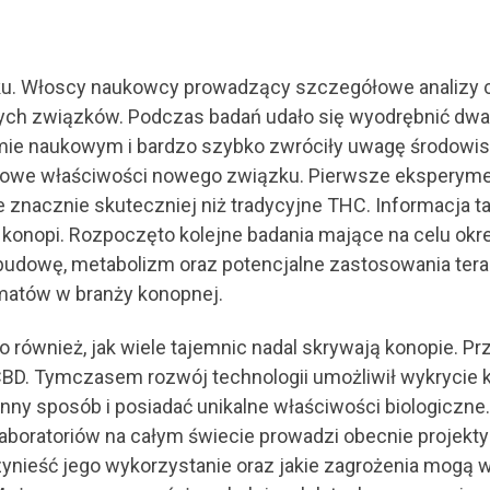
oku. Włoscy naukowcy prowadzący szczegółowe analizy
ych związków. Podczas badań udało się wyodrębnić dw
mie naukowym i bardzo szybko zwróciły uwagę środowis
typowe właściwości nowego związku. Pierwsze ekspery
 znacznie skuteczniej niż tradycyjne THC. Informacja 
onopi. Rozpoczęto kolejne badania mające na celu okreś
budowę, metabolizm oraz potencjalne zastosowania tera
matów w branży konopnej.
o również, jak wiele tajemnic nadal skrywają konopie. P
CBD. Tymczasem rozwój technologii umożliwił wykrycie k
y sposób i posiadać unikalne właściwości biologiczne
 laboratoriów na całym świecie prowadzi obecnie proje
 przynieść jego wykorzystanie oraz jakie zagrożenia mogą