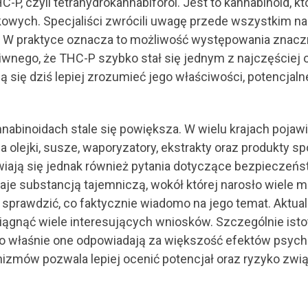
P, czyli tetrahydrokannabiforol. Jest to kannabinoid, 
kowych. Specjaliści zwrócili uwagę przede wszystkim na
 W praktyce oznacza to możliwość występowania znacz
iwnego, że THC-P szybko stał się jednym z najczęście
ą się dziś lepiej zrozumieć jego właściwości, potencjal
binoidach stale się powiększa. W wielu krajach pojawia
 olejki, susze, waporyzatory, ekstrakty oraz produkty
ają się jednak również pytania dotyczące bezpieczeńst
je substancją tajemniczą, wokół której narosło wiele m
 i sprawdzić, co faktycznie wiadomo na jego temat. Aktua
ciągnąć wiele interesujących wniosków. Szczególnie ist
 To właśnie one odpowiadają za większość efektów psy
zmów pozwala lepiej ocenić potencjał oraz ryzyko zwią