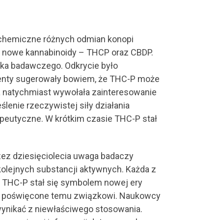
 chemiczne różnych odmian konopi
a nowe kannabinoidy – THCP oraz CBDP.
ka badawczego. Odkrycie było
menty sugerowały bowiem, że THC-P może
ta natychmiast wywołała zainteresowanie
lenie rzeczywistej siły działania
peutyczne. W krótkim czasie THC-P stał
rzez dziesięciolecia uwaga badaczy
olejnych substancji aktywnych. Każda z
. THC-P stał się symbolem nowej ery
kty poświęcone temu związkowi. Naukowcy
 wynikać z niewłaściwego stosowania.