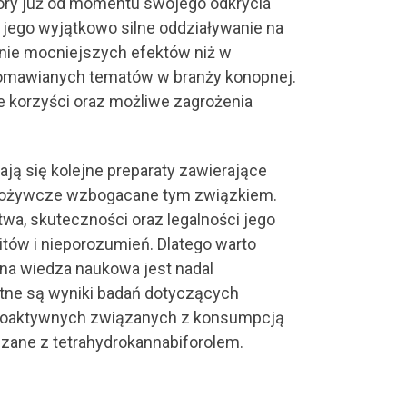
który już od momentu swojego odkrycia
 jego wyjątkowo silne oddziaływanie na
nie mocniejszych efektów niż w
j omawianych tematów w branży konopnej.
ne korzyści oraz możliwe zagrożenia
ją się kolejne preparaty zawierające
 spożywcze wzbogacane tym związkiem.
wa, skuteczności oraz legalności jego
itów i nieporozumień. Dlatego warto
lna wiedza naukowa jest nadal
otne są wyniki badań dotyczących
choaktywnych związanych z konsumpcją
zane z tetrahydrokannabiforolem.