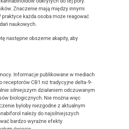
kannabinoidów odkrytych do tej pory.
nników. Znaczenie mają między innymi
 W praktyce każda osoba może reagować
adań naukowych.
otę następne obszerne akapity, aby
 mocy. Informacje publikowane w mediach
receptorów CB1 niż tradycyjne delta-9-
alnie silniejszym działaniem odczuwanym
esów biologicznych. Nie można więc
zczenie byłoby niezgodne z aktualnym
biforol należy do najsilniejszych
ływać bardzo wyraźne efekty
całym świecie.