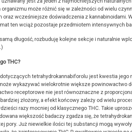
l uznawany jest za jeden z najmocniejszych naturalnych 
a organizmu może różnić się w zależności od wielu czy
izm oraz wcześniejsze doświadczenia z kannabinoidami.
temat ten wciąż pozostaje przedmiotem intensywnych b
amą długość, rozbuduję kolejne sekcje i naturalnie wpl
.)
ego THC?
dotyczących tetrahydrokannabiforolu jest kwestia jego
oże wykazywać wielokrotnie większe powinowactwo do 
actwo receptorowe nie jest równoznaczne z proporcjon
bardziej złożony, a efekt końcowy zależy od wielu proc
zydzieści razy mocniej od klasycznego THC. Takie upros
wana większość badaczy zgadza się, że tetrahydrokanna
ej pory. Już niewielkie ilości tej substancji mogą wywo
wiła, że zainteresowanie THC-P gwałtownie wzrosło na 