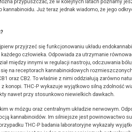
 Można przypuszczać, że w kolejnych latach poznamy je
kannabinoidu. Już teraz jednak wiadomo, że jego odkry
a?
ajpierw przyjrzeć się funkcjonowaniu układu endokannab
każdego człowieka. Odpowiada za utrzymanie równowagi
ał między innymi w regulacji nastroju, odczuwania bólu, 
a się na receptorach kannabinoidowych rozmieszczonyc
CB1 oraz CB2. To właśnie z nimi oddziałują zarówno na
e z konopi. THC-P wykazuje wyjątkowo silną zdolność wią
ty nawet przy stosunkowo niewielkich dawkach.
kim w mózgu oraz centralnym układzie nerwowym. Odp
ą kannabinoidów. Im silniejsze jest powinowactwo subs
przypadku THC-P badania laboratoryjne wykazały wyją