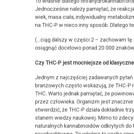
To właśnie dlatego tetrahydrokannabiforo
Jednocześnie należy pamiętać, że reakcj
wiek, masa ciała, indywidualny metabol
na THC-P w nieco inny sposób. Dlatego 
(…ciąg dalszy w części 2 – zachowam tę s
osiągnąć docelowo ponad 20 000 znaków
Czy THC-P jest mocniejsze od klasyczn
Jednym z najczęściej zadawanych pytań 
branżowych często wskazują, że THC-P m
THC. Warto jednak pamiętać, że powinow
przez człowieka. Organizm jest znacznie 
stwierdzić, że THC-P działa dokładnie tr
stanem wiedzy naukowej. Mimo to zdecydo
naturalnych kannabinoidów odkrytych do t
psychoaktywne. To właśnie ta cecha spra