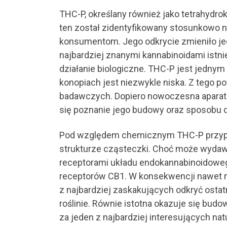
THC-P, określany również jako tetrahydro
ten został zidentyfikowany stosunkowo n
konsumentom. Jego odkrycie zmieniło jed
najbardziej znanymi kannabinoidami istn
działanie biologiczne. THC-P jest jedny
konopiach jest niezwykle niska. Z tego 
badawczych. Dopiero nowoczesna aparatur
się poznanie jego budowy oraz sposobu d
Pod względem chemicznym THC-P przypom
strukturze cząsteczki. Choć może wydawa
receptorami układu endokannabinoidoweg
receptorów CB1. W konsekwencji nawet ni
z najbardziej zaskakujących odkryć ostatn
roślinie. Równie istotna okazuje się bu
za jeden z najbardziej interesujących na