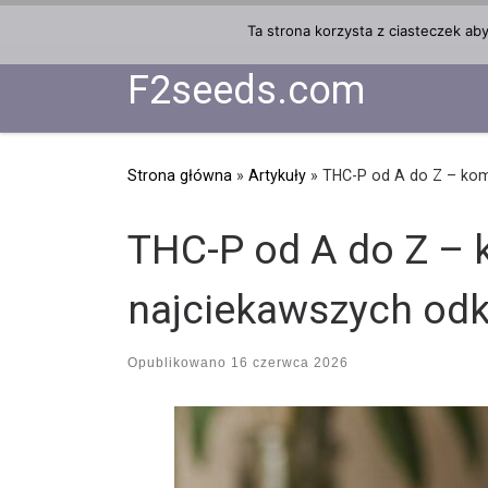
Przejdź do treści
Ta strona korzysta z ciasteczek ab
F2seeds.com
Strona główna
»
Artykuły
»
THC-P od A do Z – kom
THC-P od A do Z – 
najciekawszych odk
Opublikowano
16 czerwca 2026