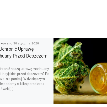
likowano
30 stycznia 2020
Uchronić Uprawę
ihuany Przed Deszczem
chronić naszą uprawę marihuany,
i indyjskich przed deszczem? Po
ze: nie panikuj. W dzisiejszym
le podamy ci kilka porad oraz
ówek […]