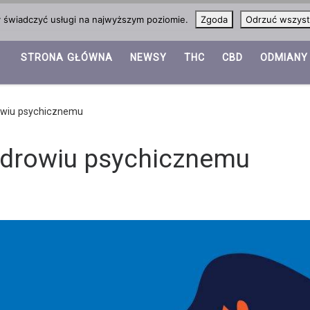
y świadczyć usługi na najwyższym poziomie.
Zgoda
Odrzuć wszyst
STRONA GŁÓWNA
NEWSY
THC
CBD
ODMIANY
owiu psychicznemu
zdrowiu psychicznemu