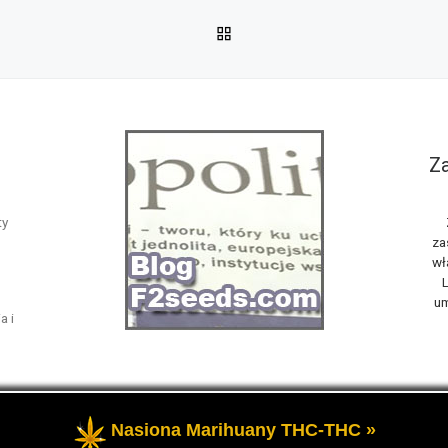
POWRÓT DO LISTY POS
Za
ty
za
wł
L
um
a i
Nasiona Marihuany THC-THC »
żone
- Opowiemy Ci na naszym blogu F2seeds o marihuanie i konop