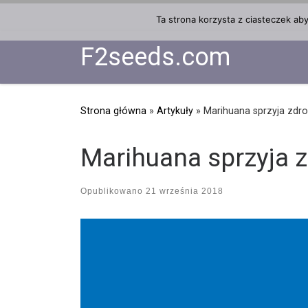
Przejdź do treści
Ta strona korzysta z ciasteczek ab
F2seeds.com
Strona główna
»
Artykuły
»
Marihuana sprzyja zdr
Marihuana sprzyja 
Opublikowano
21 września 2018