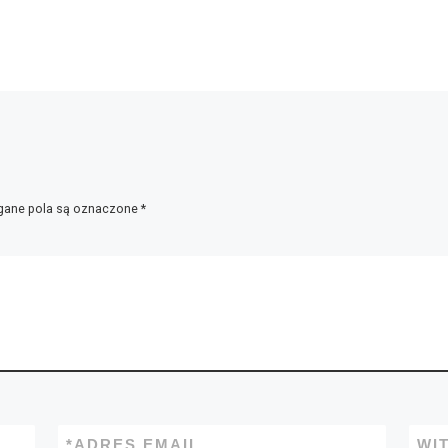
ane pola są oznaczone
*
*
ADRES EMAIL
WI