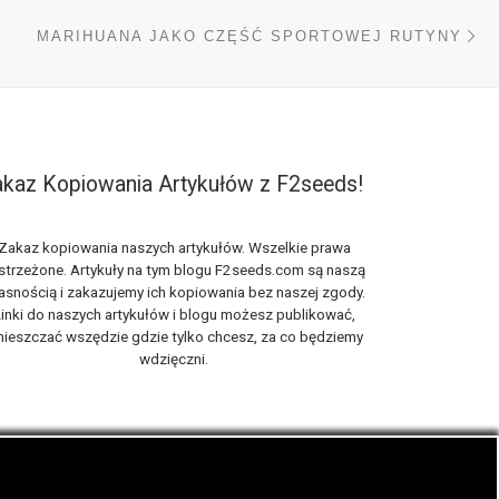
Na
TÓW
MARIHUANA JAKO CZĘŚĆ SPORTOWEJ RUTYNY
kaz Kopiowania Artykułów z F2seeds!
Zakaz kopiowania naszych artykułów. Wszelkie prawa
strzeżone. Artykuły na tym blogu F2seeds.com są naszą
asnością i zakazujemy ich kopiowania bez naszej zgody.
inki do naszych artykułów i blogu możesz publikować,
ieszczać wszędzie gdzie tylko chcesz, za co będziemy
wdzięczni.
iach, zwanych roślinami cannabis THC oraz CBD.