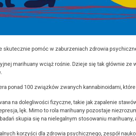
e skutecznie pomóc w zaburzeniach zdrowia psychiczn
yjnej marihuany wciąż rośnie. Dzieje się tak głównie z
.
era ponad 100 związków zwanych kannabinoidami, które 
 na dolegliwości fizyczne, takie jak zapalenie stawów 
presja, lęk. Mimo to rola marihuany pozostaje niezrozum
dań skupia się na nielegalnym stosowaniu marihuany, a 
alnych korzyści dla zdrowia psychicznego, zespół nauk