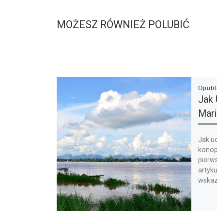
MOŻESZ RÓWNIEŻ POLUBIĆ
Opub
Jak 
Mar
Jak u
konop
pierws
artyku
wskaz