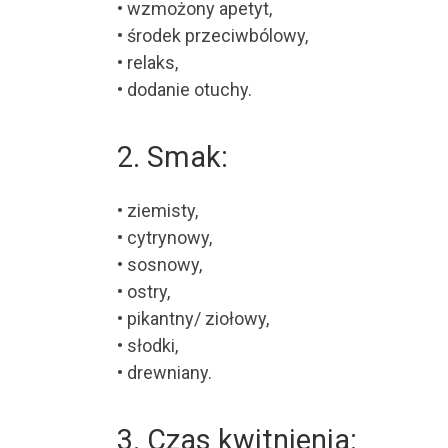
• wzmożony apetyt,
• środek przeciwbólowy,
• relaks,
• dodanie otuchy.
2. Smak:
• ziemisty,
• cytrynowy,
• sosnowy,
• ostry,
• pikantny/ ziołowy,
• słodki,
• drewniany.
3. Czas kwitnienia: