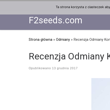
Przejdź do treści
Ta strona korzysta z ciasteczek ab
F2seeds.com
Strona główna
»
Odmiany
»
Recenzja Odmiany Kon
Recenzja Odmiany K
Opublikowano
13 grudnia 2017