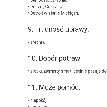
• San Jose, Califonia.
• Denver, Colorado.
• Detroit w stanie Michigan.
9. Trudność uprawy:
• średnia.
10. Dobór potraw:
• słodki, ziemisty smak idealnie pasuje do 
11. Może pomóc:
• niepokój,
• depresja,