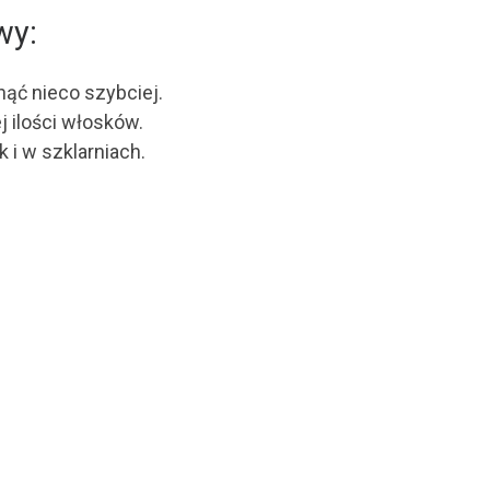
wy:
nąć nieco szybciej.
j ilości włosków.
k i w szklarniach.