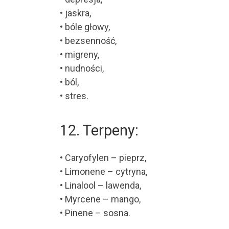
• jaskra,
• bóle głowy,
• bezsenność,
• migreny,
• nudności,
• ból,
• stres.
12. Terpeny:
• Caryofylen – pieprz,
• Limonene – cytryna,
• Linalool – lawenda,
• Myrcene – mango,
• Pinene – sosna.