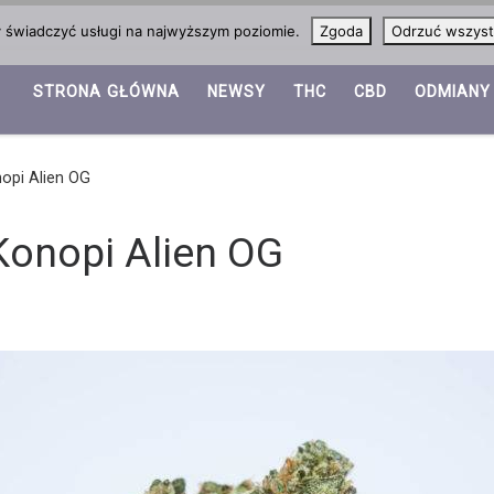
y świadczyć usługi na najwyższym poziomie.
Zgoda
Odrzuć wszyst
STRONA GŁÓWNA
NEWSY
THC
CBD
ODMIANY
opi Alien OG
onopi Alien OG