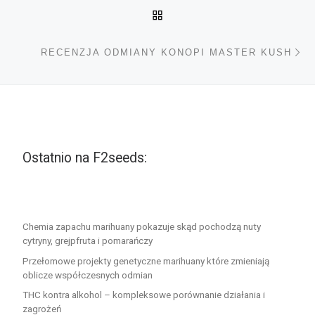
POWRÓT DO LISTY POS
Na
RECENZJA ODMIANY KONOPI MASTER KUSH
Ostatnio na F2seeds:
Chemia zapachu marihuany pokazuje skąd pochodzą nuty
cytryny, grejpfruta i pomarańczy
Przełomowe projekty genetyczne marihuany które zmieniają
oblicze współczesnych odmian
THC kontra alkohol – kompleksowe porównanie działania i
zagrożeń