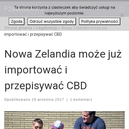
Ta strona korzysta z ciasteczek aby świadczyć usługi na
F2seeds.com
Przejdź do treści
najwyższym poziomie.
Me
Zgoda
Odrzuć wszystkie zgody
Polityka prywatności
Strona główna
»
Legalizacja
»
Nowa Zelandia może już
importować i przepisywać CBD
Nowa Zelandia może już
importować i
przepisywać CBD
Opublikowano
19 września 2017
|
1 komentarz