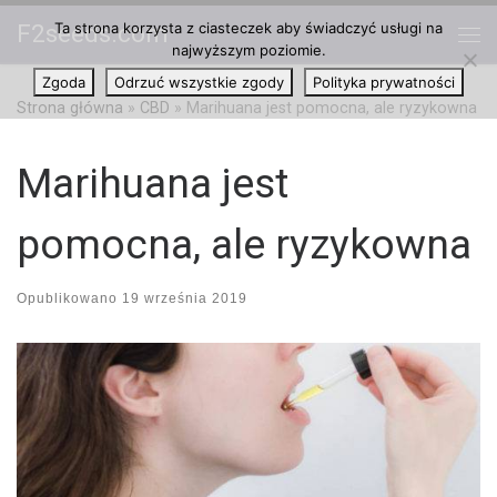
Ta strona korzysta z ciasteczek aby świadczyć usługi na
F2seeds.com
Przejdź do treści
najwyższym poziomie.
Me
Zgoda
Odrzuć wszystkie zgody
Polityka prywatności
Strona główna
»
CBD
»
Marihuana jest pomocna, ale ryzykowna
Marihuana jest
pomocna, ale ryzykowna
Opublikowano
19 września 2019