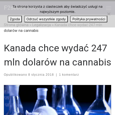
Ta strona korzysta z ciasteczek aby świadczyć usługi na
F2seeds.com
Przejdź do treści
najwyższym poziomie.
Me
Zgoda
Odrzuć wszystkie zgody
Polityka prywatności
Strona główna
»
Legalizacja
»
Kanada chce wydać 247 mln
dolarów na cannabis
Kanada chce wydać 247
mln dolarów na cannabis
Opublikowano
8 stycznia 2018
|
1 komentarz