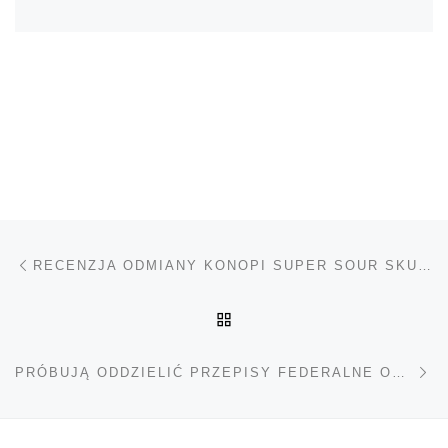
Nawigacja wpisu
Poprzedni wpis
RECENZJA ODMIANY KONOPI SUPER SOUR SKUNK
POWRÓT DO LISTY POS
Na
PRÓBUJĄ ODDZIELIĆ PRZEPISY FEDERALNE OD STANOWYCH