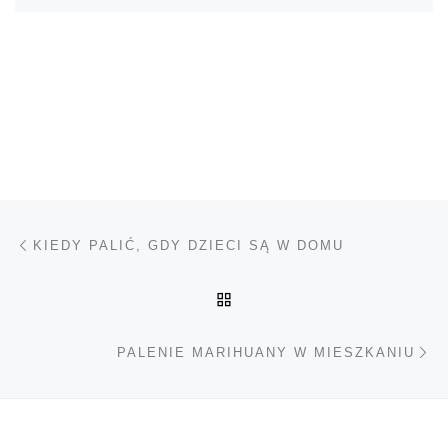
Nawigacja wpisu
Poprzedni wpis
KIEDY PALIĆ, GDY DZIECI SĄ W DOMU
POWRÓT DO LISTY POS
Na
PALENIE MARIHUANY W MIESZKANIU