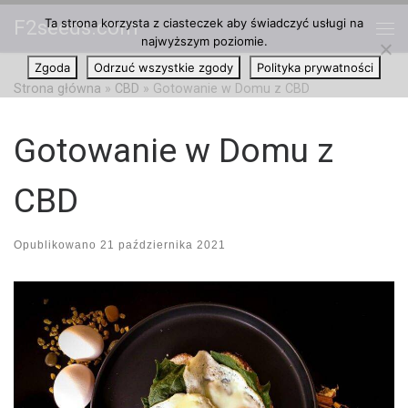
Ta strona korzysta z ciasteczek aby świadczyć usługi na
F2seeds.com
Przejdź do treści
najwyższym poziomie.
Me
Zgoda
Odrzuć wszystkie zgody
Polityka prywatności
Strona główna
»
CBD
»
Gotowanie w Domu z CBD
Gotowanie w Domu z
CBD
Opublikowano
21 października 2021