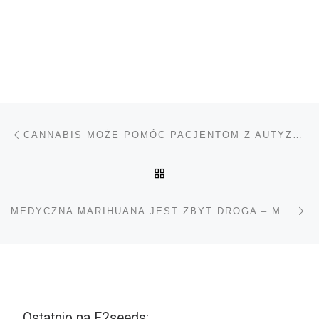
Nawigacja wpisu
Poprzedni wpis
CANNABIS MOŻE POMÓC PACJENTOM Z AUTYZMEM
POWRÓT DO LISTY POS
Na
MEDYCZNA MARIHUANA JEST ZBYT DROGA – MÓWIĄ PACJENCI
Ostatnio na F2seeds: