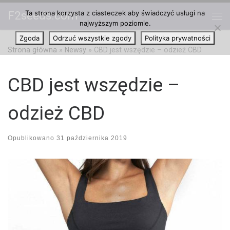
Ta strona korzysta z ciasteczek aby świadczyć usługi na
F2seeds.com
Przejdź do treści
najwyższym poziomie.
Me
Zgoda
Odrzuć wszystkie zgody
Polityka prywatności
Strona główna
»
Newsy
»
CBD jest wszędzie – odzież CBD
CBD jest wszędzie –
odzież CBD
Opublikowano
31 października 2019