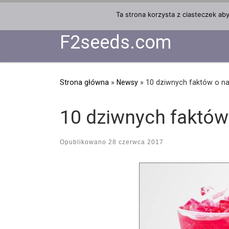
Przejdź do treści
Ta strona korzysta z ciasteczek ab
F2seeds.com
Strona główna
»
Newsy
»
10 dziwnych faktów o n
10 dziwnych faktó
Opublikowano
28 czerwca 2017