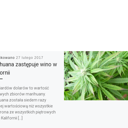
likowano
27 lutego 2017
huana zastępuje wino w
ornii
liardów dolarów to wartość
wych zbiorów marihuany.
uana została siedem razy
iej wartościową niż wszystkie
rona ze wszystkich piętrowych
Kalifornii […]