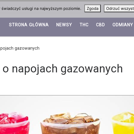
y świadczyć usługi na najwyższym poziomie.
Zgoda
Odrzuć wszyst
STRONA GŁÓWNA
NEWSY
THC
CBD
ODMIANY
apojach gazowanych
w o napojach gazowanych