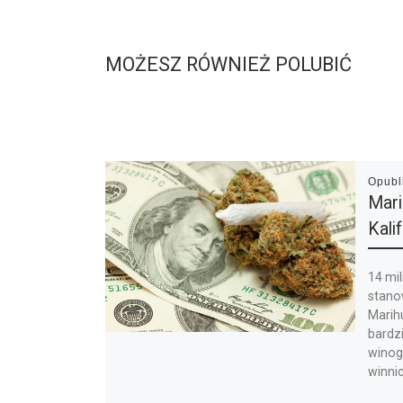
MOŻESZ RÓWNIEŻ POLUBIĆ
Opub
Mari
Kalif
14 mi
stano
Marih
bardz
winog
winnic 