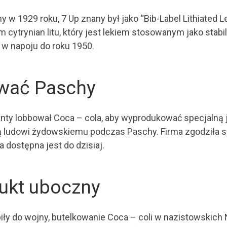
w 1929 roku, 7 Up znany był jako “Bib-Label Lithiated Le
m cytrynian litu, który jest lekiem stosowanym jako stabi
w napoju do roku 1950.
ywać Paschy
lanty lobbował Coca – cola, aby wyprodukować specjalną j
ją ludowi żydowskiemu podczas Paschy. Firma zgodziła si
 dostępna jest do dzisiaj.
dukt uboczny
iły do wojny, butelkowanie Coca – coli w nazistowskich