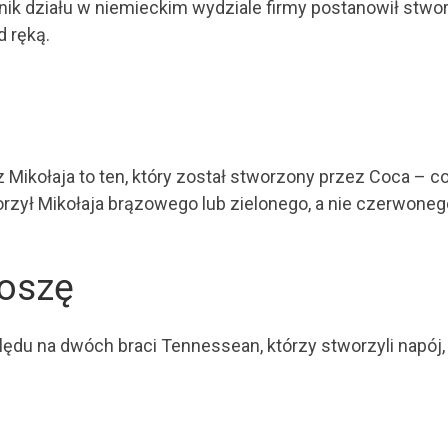
ownik działu w niemieckim wydziale firmy postanowił st
d ręką.
 Mikołaja to ten, który został stworzony przez Coca – c
orzył Mikołaja brązowego lub zielonego, a nie czerwoneg
roszę
du na dwóch braci Tennessean, którzy stworzyli napój, 