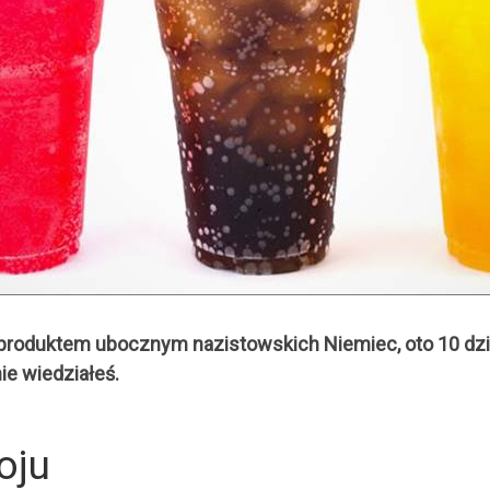
cia produktem ubocznym nazistowskich Niemiec, oto 10 d
e wiedziałeś.
oju