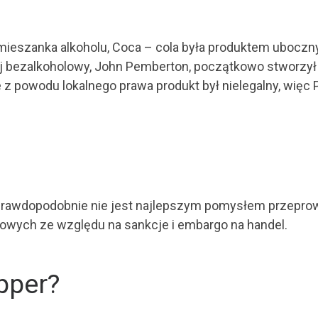
mieszanka alkoholu, Coca – cola była produktem uboczn
ój bezalkoholowy, John Pemberton, początkowo stworzył 
le z powodu lokalnego prawa produkt był nielegalny, wię
e prawdopodobnie nie jest najlepszym pomysłem przeprow
owych ze względu na sankcje i embargo na handel.
pper?