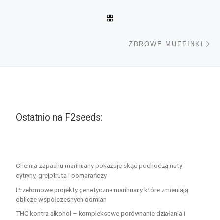
POWRÓT DO LISTY POS
Na
ZDROWE MUFFINKI
Ostatnio na F2seeds:
Chemia zapachu marihuany pokazuje skąd pochodzą nuty
cytryny, grejpfruta i pomarańczy
Przełomowe projekty genetyczne marihuany które zmieniają
oblicze współczesnych odmian
THC kontra alkohol – kompleksowe porównanie działania i