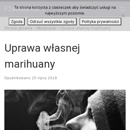
Ta strona korzysta z ciasteczek aby świadczyć usługi na
F2seeds.com
Przejdź do treści
najwyższym poziomie.
Me
Zgoda
Odrzuć wszystkie zgody
Polityka prywatności
Strona główna
»
Medycyna
»
Uprawa własnej marihuany
Uprawa własnej
marihuany
Opublikowano
25 lipca 2018