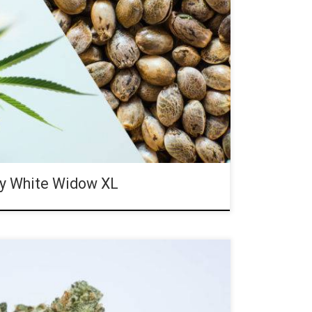
mperatury; łatwa w uprawie oraz utrzymaniu na
ny potrzebują o wiele większej opieki.
 na początku lat 90. w Holandii i od razu stała się
dmian wśród hodowców marihuany. Legendarny
t Blakey (znany również jako Shantibaba lub „Mr.
 jest skrzyżowaniem odmian indyjskich oraz
nką […]
y White Widow XL