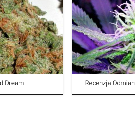
Ilość THC: 18 procent Ilość CB
ód: Blue Dream Loud Dream to
Galactic Jack to odważna, a jed
 hybryda Blue Dream. Ta odmiana
wykonywaniu codziennych czyn
m znana również jako Loud, to
doświadczeniu towarzyszą mocn
a 800 dolarów amerykańskich za
to skrzyżowanie pomiędzy Jack 
eds, Loud Dream uważana jest
najbardziej popularnych sativ w 
to […]
znaleźć jego hybrydowy odpowied
ud Dream
Recenzja Odmiany