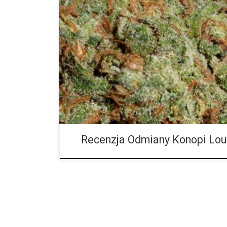
Ilość THC: 26 procent Ilość CBD: 0.1 procent Rodow
potężna krzyżówka, której rodzicem jest legendarna
jest jedną z najdroższych hybryd na rynku. Loud Drea
imponująca hybryda, która podobno sprzedaje się z
uncję na czarnym rynku. Wyhodowana przez Loud Se
za hybrydową sativę z wysokim poziomem THC. Częs
Recenzja Odmiany Konopi Lo