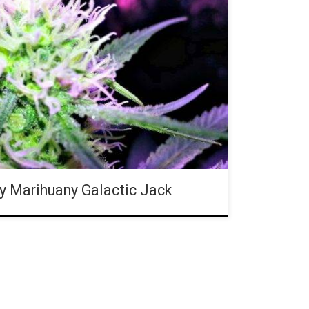
D: 0.6 procent Rodowód: Jack Herer, Space Queen
nocześnie relaksująca sativa, która pomoże ci w
ności. Skoncentrowanemu i podnoszącemu
e aromaty cytrusowe oraz sosnowe. Galactic Jack
Herer oraz Space Queen. Jack Herer to jedna z
historii, choć obecnie na półkach znacznie łatwiej
nik. Galactic Jack […]
 Marihuany Galactic Jack