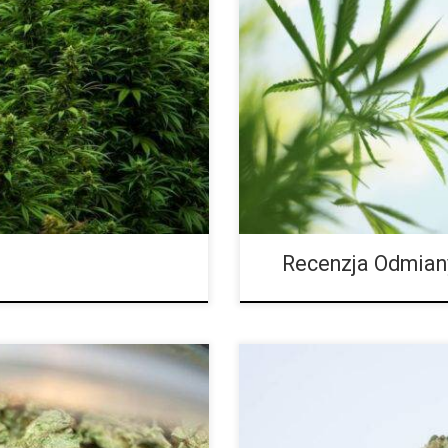
wdopodobnie spotkałeś się z
Odporna na pleśń oraz niskie te
o, czy dopiero zaczynasz
obszarach, w których inne odmia
żytkownikiem konopi, na pewno
Zadebiutowała na scenie cannabis
va i Hybrydami. Niestety,
jedną z najpopularniejszych o
ane w społeczności konopnej.
australijski hodowca nasion Scot
 co one oznaczają i jak może to
Nice”) opracował roślinę, która
brazylijskich, a która jest miesza
Recenzja Odmian