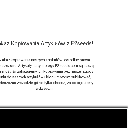
kaz Kopiowania Artykułów z F2seeds!
Zakaz kopiowania naszych artykułów. Wszelkie prawa
strzeżone. Artykuły na tym blogu F2seeds.com są naszą
asnością i zakazujemy ich kopiowania bez naszej zgody.
inki do naszych artykułów i blogu możesz publikować,
ieszczać wszędzie gdzie tylko chcesz, za co będziemy
wdzięczni.
iach, zwanych roślinami cannabis THC oraz CBD.