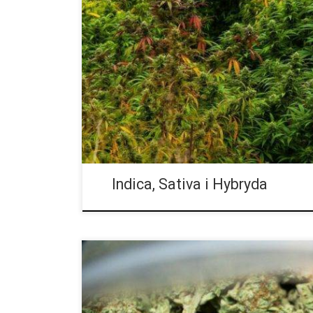
Kupując marihuanę przez Internet lub w aptece, pra
nazwami indica, sativa i hybryda. Niezależnie od teg
przygodę z marihuaną, czy jesteś doświadczonym u
chcesz poznać różnicę między odmianami Indica, Sati
terminy te mogą być często źle rozumiane i nadużyw
Jesteśmy tutaj, aby upewnić się, że wiesz dokładnie,
pomóc […]
Indica, Sativa i Hybryda