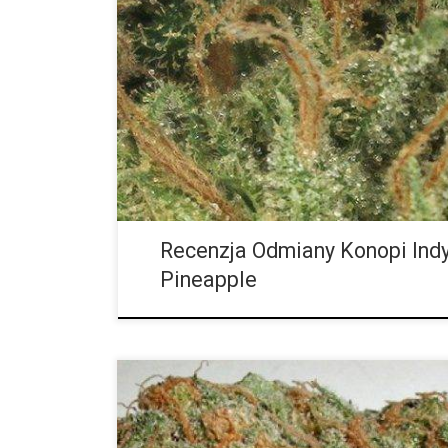
Golden Pineapple to hybryda 50/50 o słodkim, tropik
energiczny, optymistyczny i idealny na gorący, letni 
skrzyżowanie pomiędzy Golden Goat i Pineapple Kush
zrównoważony kwiat o pysznym, tropikalnym smaku 
nazwa, tę odmianę cechuje aromat ananasa. Zioło mo
[…]
Recenzja Odmiany Konopi Indy
Pineapple