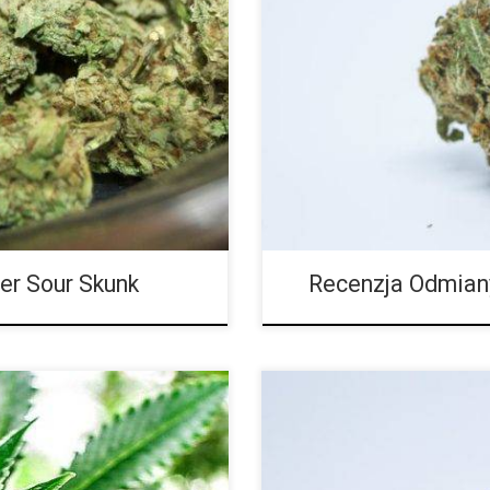
: Super Skunk, East Coast Sour
Ilość THC: 25 procent Ilość CBD
ę z pewnością doprowadzi do
poziomie THC wynoszącym do 28 
a psychiczno fizycznego.
najmocniejszych odmian na rynku.
bór dla początkujących
powoduje lekkie przyklejenie do
yżowanie pomiędzy Super Skunk
astronomicznym poziomie THC c
na posiada ostry, kwaśny i
posiada sprawia, że jest ona p
er Sour Skunk
Recenzja Odmian
ód: Hindu Kush, Nina Limone
Ilość THC: 18 procent Ilość CBD