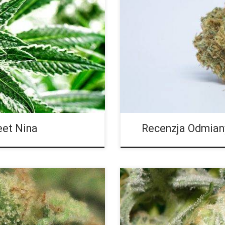
ie na każdym kto jej zasmakuje.
Energetyczna i podnosząca na du
 posiada rozkosznie owocowo –
filiżanka kawy. Jeśli potrzebuj
go pomiędzy ciałem a umysłem
stymulacji, ta hybryda to idealn
a scenie Kolorado. Ta
marihuany, która idealnie inspir
niuszy z Colorado Seed Inc.
się kreatywny i skoncentrowany, 
[…]
et Nina
Recenzja Odmiany
ód: Golden Goat, Pineapple Kush