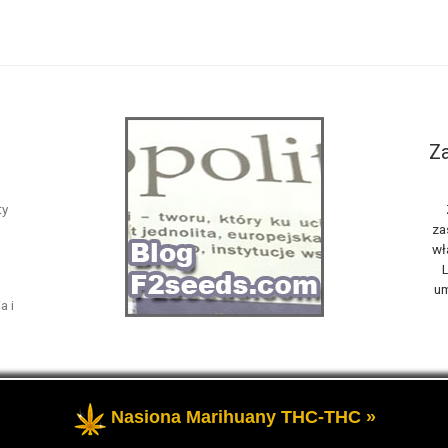
Za
ty
za
wł
L
um
a i
Nasiona Marihuany THC-THC »
żone
- Opowiemy Ci na naszym blogu F2seeds o marihuanie i konop