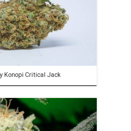
chu, Critical Jack jest równie przyjemna jak mocna
esz wspomagania rano, ale chcesz uniknąć nadmiernej
y wybór. Critical Jack to hybrydowa odmiana
uje wszelkie działania. Ta odmiana sprawia, że czujesz
więc idealnie sprawdzi się w sytuacjach, gdy wisi nad
 Konopi Critical Jack