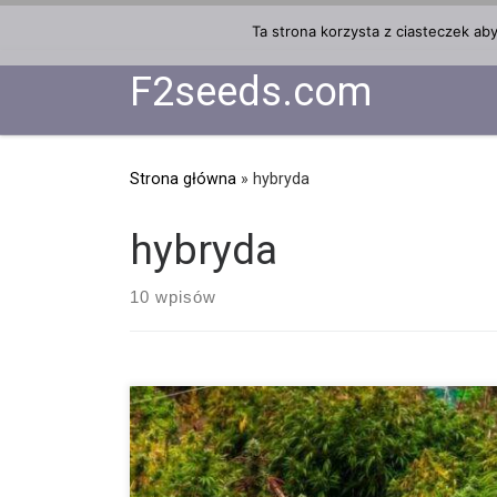
Przejdź do treści
Ta strona korzysta z ciasteczek ab
F2seeds.com
Strona główna
»
hybryda
hybryda
10 wpisów