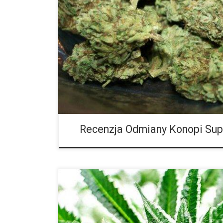
Ilość THC: 15 procent Ilość CBD: 0 procent Rodowód
Diesel Super Sour Skunk to hybryda 50/50, która ci
śmiechu. Oczekiwać może wyważonego doświadczeni
Umiarkowana ilość THC sprawia, że jest to dobry wy
konsumentów. Super Sour Skunk to szczęśliwe skrz
oraz East Coast Sour Diesel. Zgodnie z nazwą, odmia
trochę nieprzyjemny […]
Recenzja Odmiany Konopi Sup
Ilość THC: 20 procent Ilość CBD: 0.2 procent Rodow