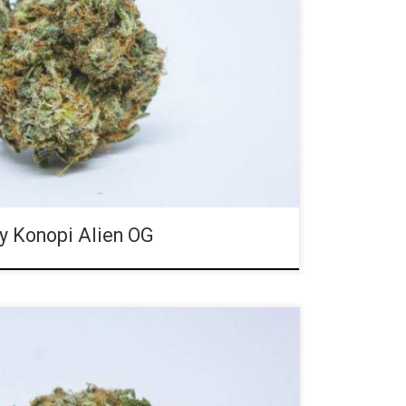
: 0.1 procent Rodowód: Alien Kush, Tahoe OG Przy
procent, Alien OG jest obecnie jedną z
 Jest to hybryda, w której dominuje indica, a która
 kanapy. Alien OG to hybrydowa odmiana marihuany o
zęsto wynoszącym do 28 procent. Potencjał, który
opularna w środowisku medycznym, […]
y Konopi Alien OG
: 0.1 procent Rodowód: Critical x Jack Herer