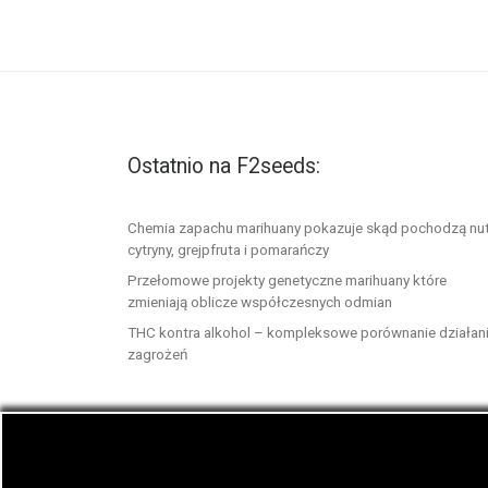
Ostatnio na F2seeds:
Chemia zapachu marihuany pokazuje skąd pochodzą nu
cytryny, grejpfruta i pomarańczy
Przełomowe projekty genetyczne marihuany które
zmieniają oblicze współczesnych odmian
THC kontra alkohol – kompleksowe porównanie działani
zagrożeń
© 2026
F2seeds.com
– Wszelkie prawa zastrze