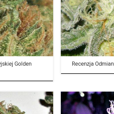
Ilość THC: 22 procent Ilość CB
alnym smaku. Ten kwiat jest
Sour Diesel Grape Stomper jest
dzień. Golden Pineapple to urocze
Charakteryzuje się wyraźnym ar
. W rezultacie powstał
jest naprawdę dobrym pąkiem. G
i aromacie. Jak wskazuje sama
pochodzi z Gage Green Genetics.
że pachnieć jak smakołyk, ale
Chemdog Sour Diesel (dominując
jskiej Golden
Recenzja Odmian