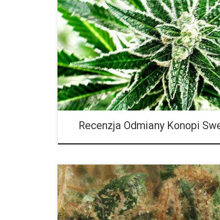
Sweet Nina to odmiana z Kolorado, która robi wrażen
Jest to nowa hybryda na scenie cannabis. Odmiana
kwiatowy aromat. Oczekiwać możesz zrównoważone
doświadczenia. Sweet Nina to wschodząca gwiazda n
zrównoważona hybryda została wyhodowana przez ge
Sweet Nina […]
Recenzja Odmiany Konopi Swe
Ilość THC: 21 procent Ilość CBD: 0.3 procent Rodow