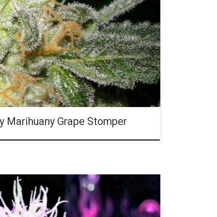
D: 0.1 procent Rodowód: Purple Elephant, Chemdog
 odmianą dla koneserów wypełnioną w THC.
omatem winogron i aż 25 procentami THC. Ta hybryda
rape Stomper to kwiat, w którym dominuje sativa i
 Jest to skrzyżowanie Purple Elephant (indica) oraz
a w sativę hybryda). Odmiana Grape Stomper […]
y Marihuany Grape Stomper