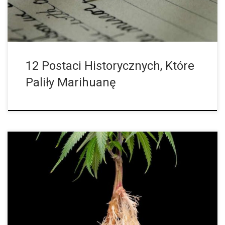
mocnych włókien konopnych i rekreacyjne aspekty rośliny to
niektóre ze sposobów, w jakie konopie zostały powiązane […]
12 Postaci Historycznych, Które
Paliły Marihuanę
Genetyczne sekwencjonowanie pokazuje, że rośliny konopi
zostały udomowione już 12 tysięcy lat temu. Wiele osób nie
zdaje sobie sprawy, że obecne zainteresowanie konopiami
indyjskimi nie jest jedynie chwilową modą i że ten gatunek rośliny
zaspokaja różnorodne potrzeby człowieka od tysięcy lat. W
niedawnym badaniu znaleziono dowody genetyczne na to, że
konopie indyjskie zostały udomowione już 12 000 lat temu.