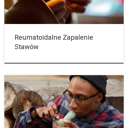
życie Tracie było bardzo trudne. Do chodzenia używała laski, a
czasami z powodu silnego bólu w […]
Reumatoidalne Zapalenie
Stawów
Marihuana to jednoroczne, dwupienne, kwitnące zioło. Liście tej
rośliny są złożone palmowo lub cyfrowo, oraz posiadają
ząbkowane płatki. Pierwsza para liści zwykle posiada jedną
ulotkę, a liczba ta Na szczycie rośliny kwitnącej liczba ta
ponownie zmniejsza się do jednej ulotki na liść. Dolne pary liści
zwykle występują w układzie przeciwnych liści, a górne pary liści
w układzie naprzemiennym – na głównej łodydze dojrzałej