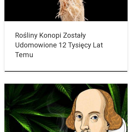
Przodkiem wszystkich odmian rosnących dzisiaj przy sztucznym
świetle, na polach i […]
Rośliny Konopi Zostały
Udomowione 12 Tysięcy Lat
Temu
Pisarze mają swoje dziwactwa, ale wygląda na to, że William
Shakespeare był fanem marihuany! Uważa się, biorąc pod uwagę
wszystkie fajki odkryte w jego domu, które zawierały ślady
substancji chemicznych związanych z marihuaną, mógł być jej
jednym z miłośników. To w 2011 roku antropolog z RPA, Francis
Thackeray postanowił zbadać substancje z 400-letniej fajki