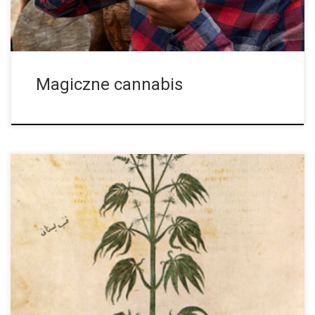
rośliny. Cannabis zwykle cechują niedoskonałe kwiaty, a […]
Magiczne cannabis
Marihuana jest uprawiana w Azji od wielu tysięcy lat. Od
dłuższego czasu wytwarza się z jej wszechstronnego włókna
odzież, tkaniny i liny i jej nasiona konopi są też ważną częścią
diety. Składniki lecznicze tej rośliny były wykorzystywane już w
czasach przedchrześcijańskich przez wiele kultur religijnych
podczas rytuałów i ceremonii uzdrawiania chorych. Konopia
została ogłoszona świętą rośliną w Wedach (Indie, 1500 –
1300 p.n.e), ale także w książce Chu-tzu (Chiny, około […]