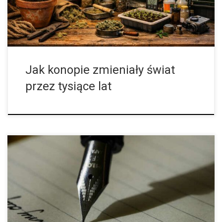
społeczności. Były wykorzystywane do produkcji narzędzi,
materiałów tekstylnych oraz elementów konstrukcyjnych, które
umożliwiały rozwój osadnictwa. Przez tysiąclecia […]
Jak konopie zmieniały świat
przez tysiące lat
12 ważnych postaci historycznych, które paliły marihuanę.
Ludzie i konopie mają bardzo długą wspólną historię.
Doniesienia o używaniu konopi sięgają 2800 r. p.n.e., kiedy to
zostały wymienione w farmakopei chińskiego cesarza Shen
Nunga, ale jest bardzo prawdopodobne, że konopie były
nieformalnie używane na długo przed tym czasem. Liczne
korzyści zdrowotne konopi, niekończące się zastosowania