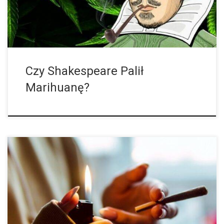
tytoniowej znalezionej w domu. Szekspira. Antropolog przyniósł
fajkę do laboratorium zajmującego się narkotykami, gdzie wraz
ze […]
Czy Shakespeare Palił
Marihuanę?
Używanie marihuany pomaga złagodzić ból związany z
reumatoidalnym zapaleniem stawów. Tracie Bertch żyje z
reumatoidalnym zapaleniem stawów (RZS) odkąd skończyła 20
lat. Po błędnej diagnozie cieśni nadgarstka i zapaleniu ścięgna
oficjalnie zdiagnozowano u niej RZS w 2009 roku.
Reumatoidalne zapalenie stawów jest przewlekłą chorobą
zapalną dotykającą głównie stawy. Silny ból z RZS sprawił, że