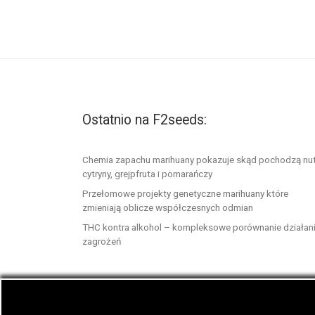
Ostatnio na F2seeds:
Chemia zapachu marihuany pokazuje skąd pochodzą nu
cytryny, grejpfruta i pomarańczy
Przełomowe projekty genetyczne marihuany które
zmieniają oblicze współczesnych odmian
THC kontra alkohol – kompleksowe porównanie działani
zagrożeń
© 2026
F2seeds.com
– Wszelkie prawa zastrze