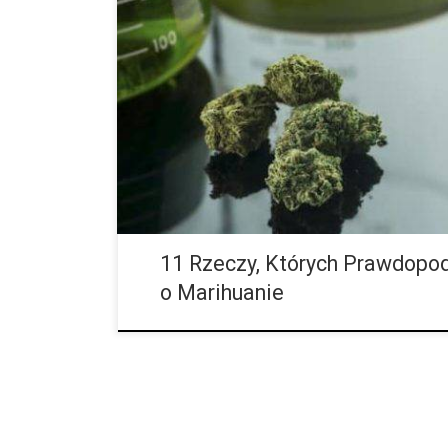
Większość krajów na świecie albo zdekryminalizował
zalegalizowała ją do celów medycznych. Jeśli chodzi
biorąc pod uwagę, jak silny zakaz utrzymuje się w wi
USA zdekryminalizowało posiadanie konopi indyjskich
i sprzedaż detaliczną na podstawie licencji, zalegal
Cannabis to starożytna roślina Roślina cannabis nie 
jej wykorzystanie. Na przykład; […]
11 Rzeczy, Których Prawdopo
o Marihuanie