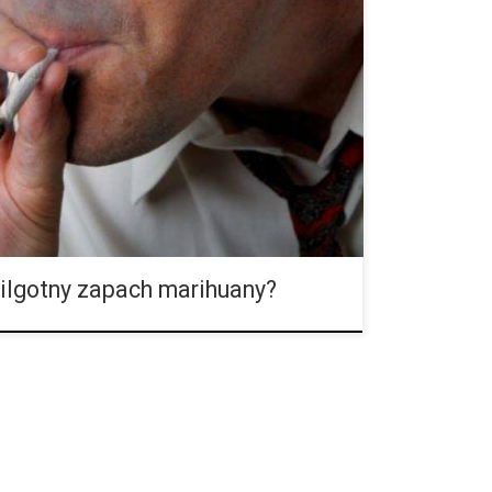
wydobywający się ze świeżej porcji marihuany, ale
d on się bierze i co jest za niego odpowiedzialne?
arihuanę? Zrób to teraz, pachnie pięknie prawda?
ek skąd bierze się jej apetyczny, wilgotny zapach?
ie raczej zastanawiałeś się nad tym, jak go ukryć!
ny pachną benzyną, jak ma to w […]
wilgotny zapach marihuany?