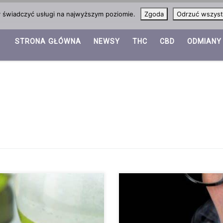
y świadczyć usługi na najwyższym poziomie.
Zgoda
Odrzuć wszyst
STRONA GŁÓWNA
NEWSY
THC
CBD
ODMIANY