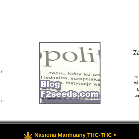
Za
ty
za
wł
L
um
a i
Nasiona Marihuany THC-THC »
żone
- Opowiemy Ci na naszym blogu F2seeds o marihuanie i konop