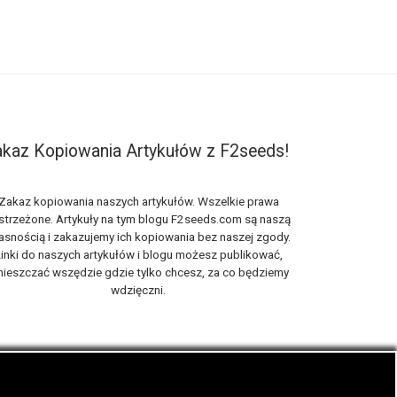
kaz Kopiowania Artykułów z F2seeds!
Zakaz kopiowania naszych artykułów. Wszelkie prawa
strzeżone. Artykuły na tym blogu F2seeds.com są naszą
asnością i zakazujemy ich kopiowania bez naszej zgody.
inki do naszych artykułów i blogu możesz publikować,
ieszczać wszędzie gdzie tylko chcesz, za co będziemy
wdzięczni.
iach, zwanych roślinami cannabis THC oraz CBD.