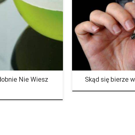
a marihuanę, albo
Pewnie kochasz wilgotny zapach 
 o USA, trudno w to uwierzyć,
czy zastanawiałeś się kiedyś ską
ększości kraju, ale 27 stanów
Jak często po prostu wąchasz m
, zalegalizowało posiadanie jej
Czy zastanawiałeś się kiedykolwi
izowało do celów medycznych. 1.
Zgadujemy, że nie. Prawdopodobn
jest niczym nowym, podobnie jak
Jednak dlaczego niektóre odmia
dobnie Nie Wiesz
Skąd się bierze 