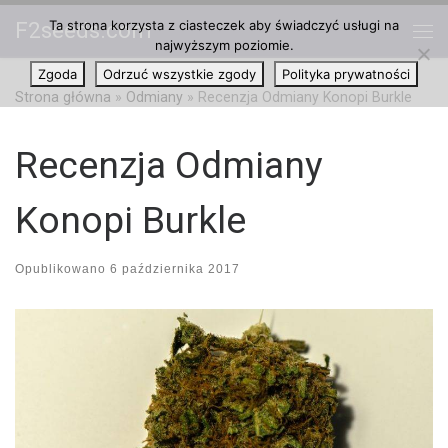
Ta strona korzysta z ciasteczek aby świadczyć usługi na
F2seeds.com
Przejdź do treści
najwyższym poziomie.
Me
Zgoda
Odrzuć wszystkie zgody
Polityka prywatności
Strona główna
»
Odmiany
»
Recenzja Odmiany Konopi Burkle
Recenzja Odmiany
Konopi Burkle
Opublikowano
6 października 2017