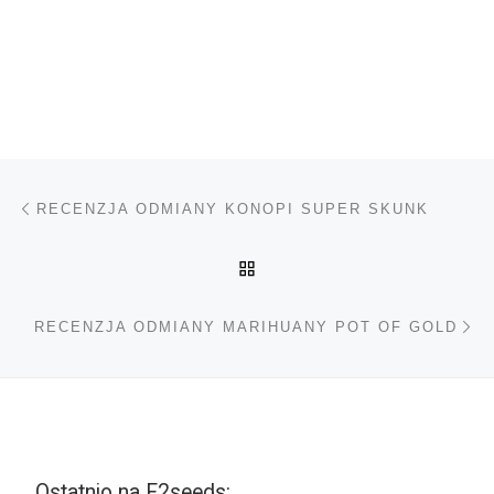
Nawigacja wpisu
Poprzedni wpis
RECENZJA ODMIANY KONOPI SUPER SKUNK
POWRÓT DO LISTY POS
Na
RECENZJA ODMIANY MARIHUANY POT OF GOLD
Ostatnio na F2seeds: