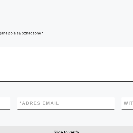
ane pola są oznaczone
*
*
ADRES EMAIL
WI
Slide to verify