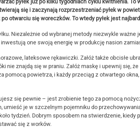
rzać pyłek już po kilku tygodniach cyklu kwitnienia. T
otwierają się i zaczynają rozprzestrzeniać pyłek w powiet
po otwarciu się woreczków. To wtedy pyłek jest najbard
yłku. Niezależnie od wybranej metody niezwykle ważne je
że inwestują one swoją energię w produkcję nasion zamia
orazowe, lateksowe rękawiczki. Załóż także obcisłe ubran
póki nie znajdą się w praniu. Załóż maskę i upewnij się, 
za pomocą powietrza, i każdy przeciąg z otwartego okna, 
zujesz się pewnie – jest zrobienie tego za pomocą noży
h, umieść je w szczelnym pojemniku do przechowywania 
oło tydzień. Dobrym sposobem na stwierdzenie, kiedy py
stawać się z worków.