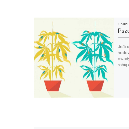
Opub
Pszc
Jeśli 
hodow
owady
robią 