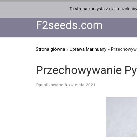
Przejdź do treści
Ta strona korzysta z ciasteczek ab
F2seeds.com
Strona główna
»
Uprawa Marihuany
»
Przechowywa
Przechowywanie Py
Opublikowano
8 kwietnia 2021