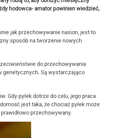
uany robią to, aby obniżyć miesięczny
ażdy hodowca- amator powinien wiedzieć,
nie jak przechowywanie nasion, jest to
tyczny sposób na tworzenie nowych
przeciwieństwie do przechowywania
w genetycznych. Są wystarczająco
w. Gdy pyłek dotrze do celu, jego praca
omość jest taka, że ​​chociaż pyłek może
est prawidłowo przechowywany.