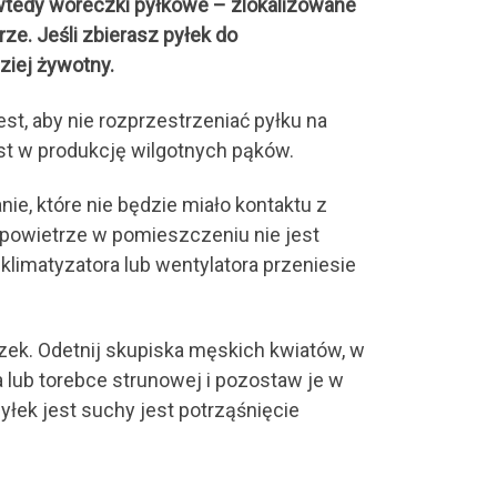
o wtedy woreczki pyłkowe – zlokalizowane
rze. Jeśli zbierasz pyłek do
ziej żywotny.
st, aby nie rozprzestrzeniać pyłku na
st w produkcję wilgotnych pąków.
ie, które nie będzie miało kontaktu z
że powietrze w pomieszczeniu nie jest
klimatyzatora lub wentylatora przeniesie
czek. Odetnij skupiska męskich kwiatów, w
lub torebce strunowej i pozostaw je w
łek jest suchy jest potrząśnięcie