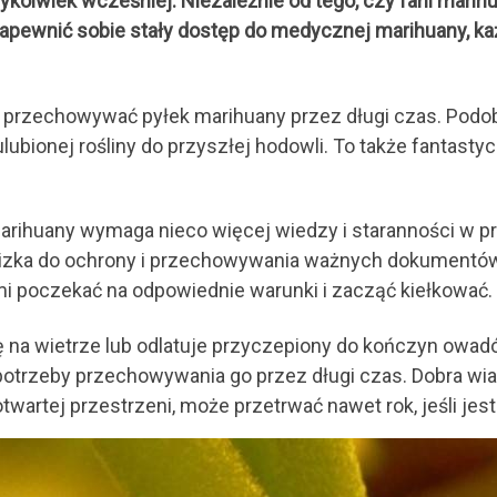
ykolwiek wcześniej. Niezależnie od tego, czy fani marih
apewnić sobie stały dostęp do medycznej marihuany, k
o przechowywać pyłek marihuany przez długi czas. Podob
lubionej rośliny do przyszłej hodowli. To także fantas
marihuany wymaga nieco więcej wiedzy i staranności w 
alizka do ochrony i przechowywania ważnych dokumentó
mi poczekać na odpowiednie warunki i zacząć kiełkować.
ię na wietrze lub odlatuje przyczepiony do kończyn owadó
 potrzeby przechowywania go przez długi czas. Dobra wiad
twartej przestrzeni, może przetrwać nawet rok, jeśli j