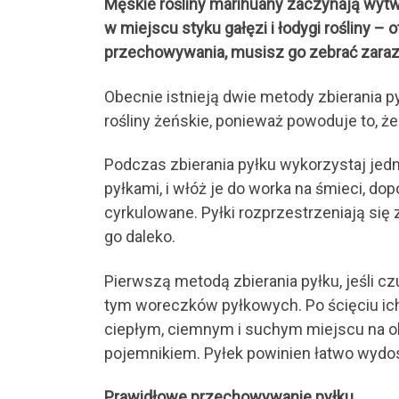
Męskie rośliny marihuany zaczynają wytwa
w miejscu styku gałęzi i łodygi rośliny – 
przechowywania, musisz go zebrać zaraz 
Obecnie istnieją dwie metody zbierania p
rośliny żeńskie, ponieważ powoduje to, 
Podczas zbierania pyłku wykorzystaj jedn
pyłkami, i włóż je do worka na śmieci, do
cyrkulowane. Pyłki rozprzestrzeniają się 
go daleko.
Pierwszą metodą zbierania pyłku, jeśli c
tym woreczków pyłkowych. Po ścięciu ic
ciepłym, ciemnym i suchym miejscu na ok
pojemnikiem. Pyłek powinien łatwo wydo
Prawidłowe przechowywanie pyłku