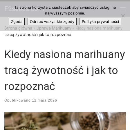
Ta strona korzysta z ciasteczek aby świadczyć usługi na
F2seeds.com
Przejdź do treści
najwyższym poziomie.
Me
Zgoda
Odrzuć wszystkie zgody
Polityka prywatności
Strona główna
»
Uprawa Marihuany
»
Kiedy nasiona marihuany
tracą żywotność i jak to rozpoznać
Kiedy nasiona marihuany
tracą żywotność i jak to
rozpoznać
Opublikowano
12 maja 2026