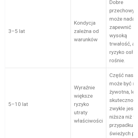
Dobre
przechowyw
może nadal
Kondycja
zapewnić
3–5 lat
zależna od
wysoką
warunków
trwałość, al
ryzyko osłab
rośnie.
Część nasio
może być na
Wyraźnie
żywotna, le
większe
skutecznoś
5–10 lat
ryzyko
zwykle jest
utraty
niższa niż w
właściwości
przypadku
świeżych par