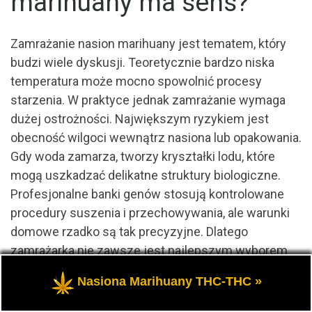
marihuany ma sens?
Zamrażanie nasion marihuany jest tematem, który
budzi wiele dyskusji. Teoretycznie bardzo niska
temperatura może mocno spowolnić procesy
starzenia. W praktyce jednak zamrażanie wymaga
dużej ostrożności. Największym ryzykiem jest
obecność wilgoci wewnątrz nasiona lub opakowania.
Gdy woda zamarza, tworzy kryształki lodu, które
mogą uszkadzać delikatne struktury biologiczne.
Profesjonalne banki genów stosują kontrolowane
procedury suszenia i przechowywania, ale warunki
domowe rzadko są tak precyzyjne. Dlatego
zamrażarka nie zawsze jest najlepszym wyborem
dla zwykłego kolekcjonera. Niewłaściwe zamrożenie
Nasiona Marihuany THC-THC »
może przynieść więcej szkody niż pożytku. Jeśli
nasiona nie są idealnie suche i szczelnie