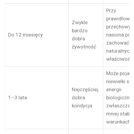
Przy
prawidłowy
Zwykle
przechowyw
bardzo
Do 12 miesięcy
nasiona pow
dobra
zachować pe
żywotność
naturalnych
właściwości
Może pojawi
niewielki sp
Najczęściej
energii
1–3 lata
dobra
biologicznej
kondycja
zwłaszcza p
mniej stabil
warunkach.