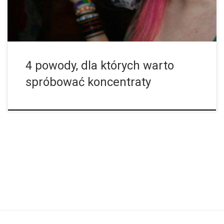
świadomi tego, czym są koncentraty, są one dokładnie tym, na
co wskazuje ich nazwa: skoncentrowanym związkiem […]
4 powody, dla których warto
spróbować koncentraty