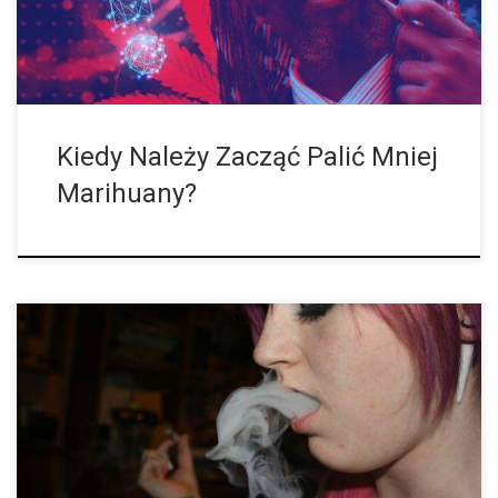
używanie konopi indyjskich, zbyt duża tolerancja… nie jest tak
dobra. Wysoka tolerancja jest nie tylko droga, ale także nudna
[…]
Kiedy Należy Zacząć Palić Mniej
Marihuany?
Nudzi ci się już palenie zwykłego, suszonego zioła? W takim
razie nadszedł czas, aby przerzucić się na koncentraty! Po
wieloletnim paleniu zioła, możesz dojść do punktu, w którym
potrzebujesz mniejszej lub większej zmiany. Na szczęście,
istnieje wiele opcji! Jeśli jeszcze nie próbowałeś koncentratów,
nadszedł idealny czas aby to zrobić. Dla tych, którzy nie są