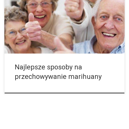
marihuany, musisz skupić się na odpowiednich metodach jej
przechowywania. Jest to prosty i naprawdę bardzo ważny
proces. • Nieodpowiednie przechowywanie marihuany Marihuanę
umieszcza się w specjalnych pojemnikach nie tylko po to, aby
ukryć ją przed osobami niepożądanymi. Przechowywanie
koncentratów cannabis i artykułów spożywczych z marihuaną
jest wręcz niezbędne, aby utrzymać je w świeżości. Oto niektóre
[…]
Najlepsze sposoby na
przechowywanie marihuany