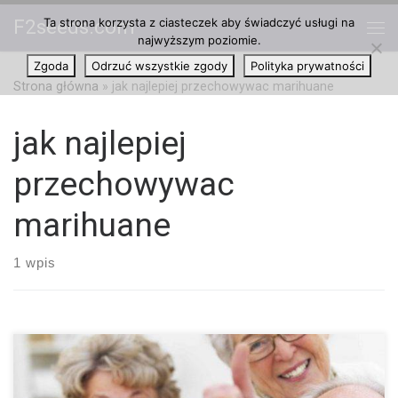
Ta strona korzysta z ciasteczek aby świadczyć usługi na
F2seeds.com
Przejdź do treści
najwyższym poziomie.
Me
Zgoda
Odrzuć wszystkie zgody
Polityka prywatności
Strona główna
»
jak najlepiej przechowywac marihuane
jak najlepiej
przechowywac
marihuane
1 wpis
Najlepsze sposoby na przechowywanie koncentratów i
produktów spożywczych z marihuaną. Jeśli zależy ci na jakości