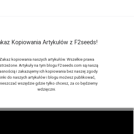
kaz Kopiowania Artykułów z F2seeds!
Zakaz kopiowania naszych artykułów. Wszelkie prawa
strzeżone. Artykuły na tym blogu F2seeds.com są naszą
asnością i zakazujemy ich kopiowania bez naszej zgody.
inki do naszych artykułów i blogu możesz publikować,
ieszczać wszędzie gdzie tylko chcesz, za co będziemy
wdzięczni.
iach, zwanych roślinami cannabis THC oraz CBD.