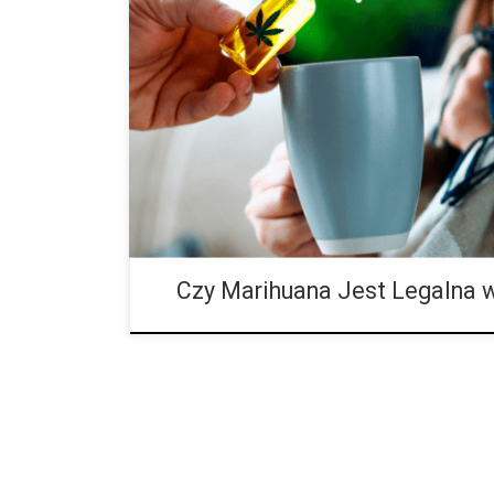
Czy marihuana jest legalna w Wielkiej Brytanii? Krótka 
prawa. Każdy, kto choćby przelotnie interesuje się ref
może zignorować radykalnych zmian zachodzących ob
Marihuana jest już legalna w Kanadzie i wielu stanac
do jej pełnej legalizacji przed następną kadencją wy
więcej Brytyjczyków zadaje sobie pytanie: czy marihuan
Czy Marihuana Jest Legalna 