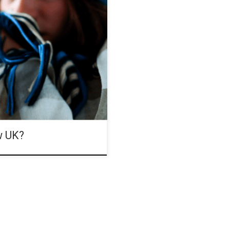
historia i analiza brytyjskiego
ormą konopi indyjskich, nie
ecnie na całym świecie.
h USA, a Niemcy zobowiązały się
borczą. Nic dziwnego, że coraz
a w Wielkiej Brytanii jest już […]
w UK?