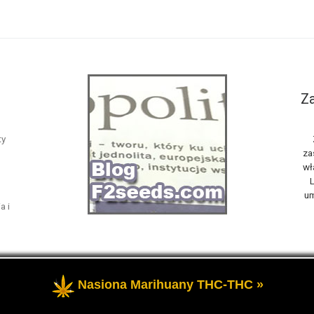
Za
ty
za
wł
L
um
a i
Nasiona Marihuany THC-THC »
żone
- Opowiemy Ci na naszym blogu F2seeds o marihuanie i konop