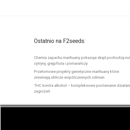
Ostatnio na F2seeds:
Chemia zapachu marihuany pokazuje skąd pochodzą nu
cytryny, grejpfruta i pomarańczy
Przełomowe projekty genetyczne marihuany które
zmieniają oblicze współczesnych odmian
THC kontra alkohol – kompleksowe porównanie działani
zagrożeń
© 2026
F2seeds.com
– Wszelkie prawa zastrze