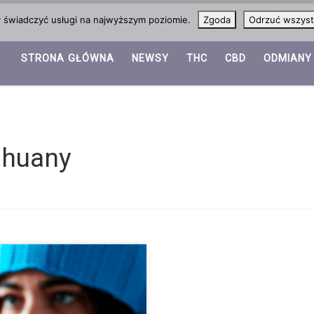
y świadczyć usługi na najwyższym poziomie.
Zgoda
Odrzuć wszyst
STRONA GŁÓWNA
NEWSY
THC
CBD
ODMIANY
ihuany