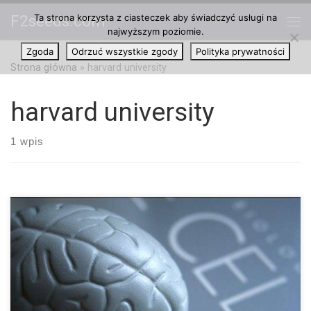
Ta strona korzysta z ciasteczek aby świadczyć usługi na
F2seeds.com
Przejdź do treści
najwyższym poziomie.
Me
Zgoda
Odrzuć wszystkie zgody
Polityka prywatności
Strona główna
»
harvard university
harvard university
1 wpis
W ciągu ostatnich kilkudziesięciu lat naukowcy próbowali
odkryć, czy marihuana powoduje długotrwałe uszkodzenia
mózgu. Jednak ich znaczna część koncentrowała się na
stosowaniu marihuany wśród młodzieży i poziomu IQ u
dorosłych. Trudno było wyciągnąć jednak poważne
konsekwencje stosowania cannabis. Obecnie, małe badanie
opublikowane w Frontiers in Pharmacology prowadzone przez