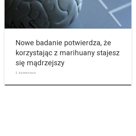
Harvard University, Tufts University, i McLean Hospital wykazało,
że marihuana zdaje się poprawiać funkcje poznawcze. Badanie
pilotażowe objęło 24 uczestników, którzy badani […]
Nowe badanie potwierdza, że
korzystając z marihuany stajesz
się mądrzejszy
1 komentarz