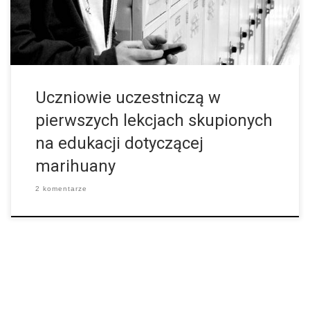
„Myślisz, że dzieci są wystarczająco dojrzałe by stwierdzić, lub
zadbać o to co dzieje się z ich mózgiem?” zapytał korespondent
CBS News, Barry Petersen. […]
Uczniowie uczestniczą w
pierwszych lekcjach skupionych
na edukacji dotyczącej
marihuany
2 komentarze