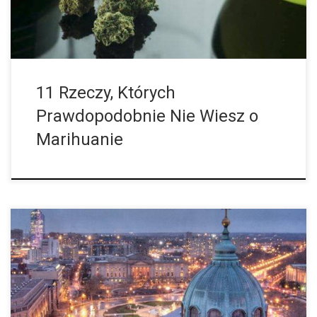
Cannabis to starożytna roślina Roślina cannabis nie jest niczym
nowym, podobnie jak jej wykorzystanie. Na przykład; […]
11 Rzeczy, Których
Prawdopodobnie Nie Wiesz o
Marihuanie
Filadelfia ma na celu dekryminalizację 30 gramów marihuany.
Filadelfia może wkrótce otrzymać przydomek miasta braterskiej
miłości, a jej rada zarządzająca głosować będzie za ustawą,
która zdekryminalizowałaby więcej niż uncję marihuany. Wniosek,
napisany przez radnego Jima Kenneya spowodowałby że
posiadanie do 30 gramów cannabis jest tylko karą cywilną,