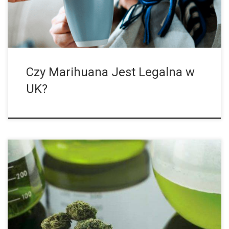
kadencją wyborczą. Nic dziwnego, że coraz więcej Brytyjczyków
zadaje sobie pytanie: czy marihuana w Wielkiej Brytanii jest już
[…]
Czy Marihuana Jest Legalna w
UK?
Większość krajów na świecie albo zdekryminalizowała
marihuanę, albo zalegalizowała ją do celów medycznych. Jeśli
chodzi o USA, trudno w to uwierzyć, biorąc pod uwagę, jak silny
zakaz utrzymuje się w większości kraju, ale 27 stanów USA
zdekryminalizowało posiadanie konopi indyjskich,
zalegalizowało posiadanie jej i sprzedaż detaliczną na
podstawie licencji, zalegalizowało do celów medycznych. 1.