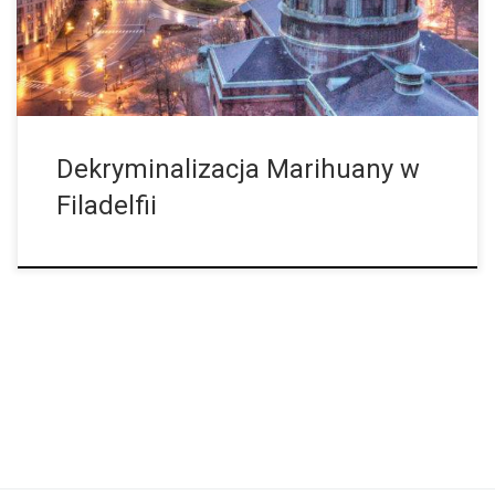
karaną grzywną w wysokości 25 dolarów amerykańskich. Ci,
którzy zostaną schwytani za posiadanie, mogą od razu zapłacić
grzywnę, aby uniknąć w przyszłości problemów […]
Dekryminalizacja Marihuany w
Filadelfii