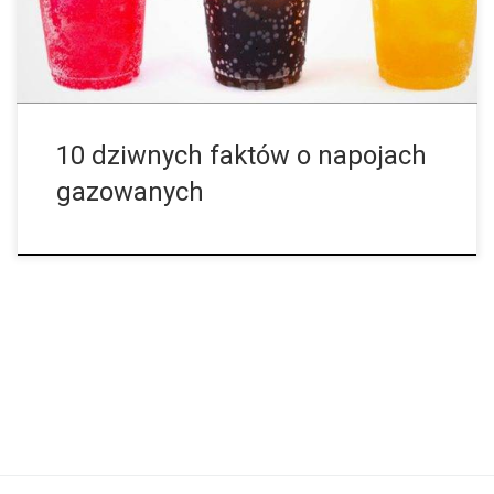
faktu, że znajdował się w nim cytrynian litu, który jest lekiem
stosowanym jako stabilizator nastroju u osób z zaburzeniami […]
10 dziwnych faktów o napojach
gazowanych