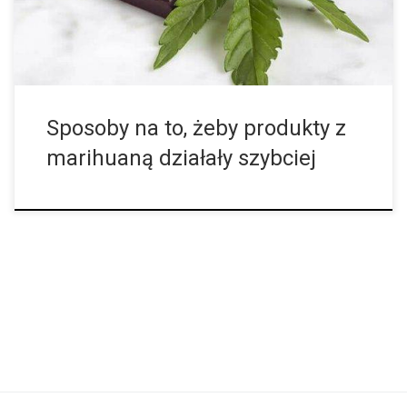
pieczone z użyciem canna-masła, umieść THC pod językiem.
Masło z marihuany musi przejść przez cały przewód pokarmowy
zanim THC zostanie wchłonięte […]
Sposoby na to, żeby produkty z
marihuaną działały szybciej