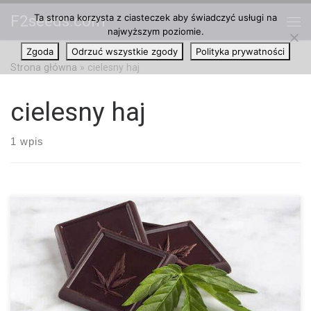
Ta strona korzysta z ciasteczek aby świadczyć usługi na
F2seeds.com
Przejdź do treści
najwyższym poziomie.
Me
Zgoda
Odrzuć wszystkie zgody
Polityka prywatności
Strona główna
»
cielesny haj
cielesny haj
1 wpis
Produkty spożywcze z marihuaną znane są z mocno cielesnego
haju, który dostarczają. Jednakże nawet dwie godziny może
potrwać czas, w którym zaczną one działać, w zależności od
indywidualnego układu trawiennego. Oczekiwanie może być
trudne, ale jest bardzo ważne, aby uniknąć przedawkowania.
Zamiast jedzenia ciasteczek z marihuaną, które są najczęściej