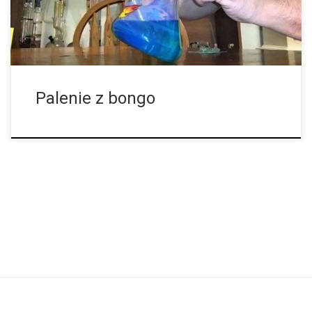
twierdzą, że karbonatyzacja jest niesamowita, a inni twierdzą, że
jest ona trochę zbyt ostra. Wiele osób czeka, […]
Palenie z bongo