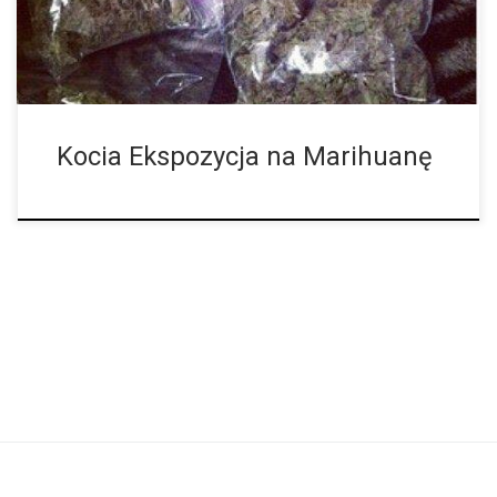
chorób? JAVMAnews, opublikowane przez American Veterinary
Medical Association, wydało artykuł w czerwcu 2013 roku na
temat weterynaryjnej marihuany. Ze względu na to, że […]
Kocia Ekspozycja na Marihuanę