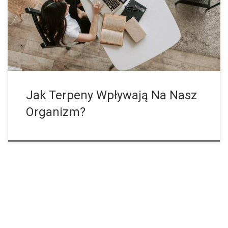
aromaterapia. Na przykład każdy, kto nakłada olejek lawendowy
– który zawiera linalol – za uszami, aby się zrelaksować, może
zaświadczyć o zmieniającej nastrój magii terpenów. Podobnie
odmiany konopi, takie jak Bubba Kush, bogate w łagodzący
stres mircen, kariofilen i limonen, […]
Jak Terpeny Wpływają Na Nasz
Organizm?