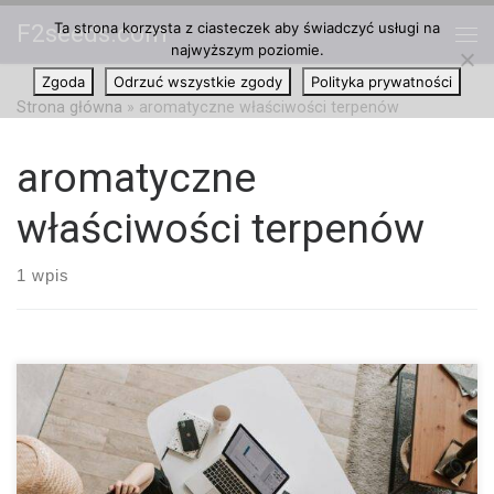
Ta strona korzysta z ciasteczek aby świadczyć usługi na
F2seeds.com
Przejdź do treści
najwyższym poziomie.
Me
Zgoda
Odrzuć wszystkie zgody
Polityka prywatności
Strona główna
»
aromatyczne właściwości terpenów
aromatyczne
właściwości terpenów
1 wpis
Jak terpeny wpływają na nasz organizm? Świadomość
aromatycznych właściwości terpenów nie jest nowa. Ludzie od
dawna wykorzystują żywe zapachy związane z terpenami do
formułowania olejków eterycznych do praktyk takich jak