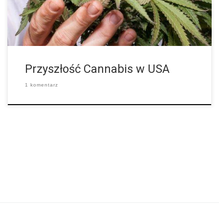
najlepszym interesie przemysłu cannabis,” powiedział Greg
Ibach, podsekretarz stanu w U.S. Department of Agriculture.
Ibach dodał, że Biały Dom nie […]
Przyszłość Cannabis w USA
1 komentarz