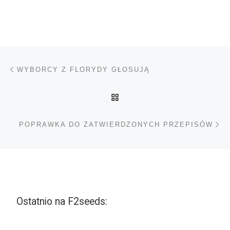
Nawigacja wpisu
Poprzedni wpis
WYBORCY Z FLORYDY GŁOSUJĄ
POWRÓT DO LISTY POS
Na
POPRAWKA DO ZATWIERDZONYCH PRZEPISÓW
Ostatnio na F2seeds: