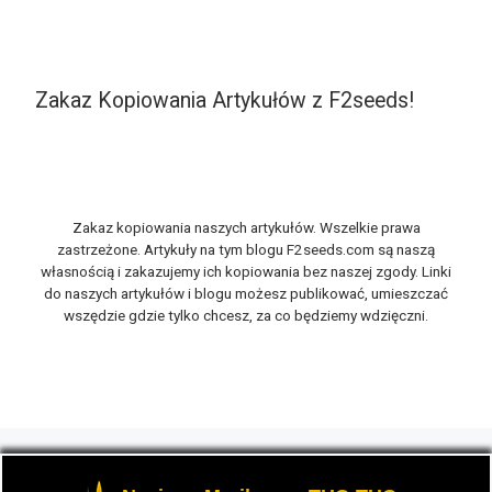
Zakaz Kopiowania Artykułów z F2seeds!
Zakaz kopiowania naszych artykułów. Wszelkie prawa
zastrzeżone. Artykuły na tym blogu F2seeds.com są naszą
własnością i zakazujemy ich kopiowania bez naszej zgody. Linki
do naszych artykułów i blogu możesz publikować, umieszczać
wszędzie gdzie tylko chcesz, za co będziemy wdzięczni.
© 2026
F2seeds.com
– Wszelkie prawa zastrzeżone
-
Opowiemy Ci na naszym blogu F2seeds o marihuanie i