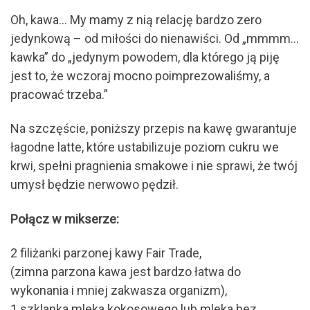
Oh, kawa… My mamy z nią relację bardzo zero
jedynkową – od miłości do nienawiści. Od „mmmm…
kawka” do „jedynym powodem, dla którego ją piję
jest to, że wczoraj mocno poimprezowaliśmy, a
pracować trzeba.”
Na szczęście, poniższy przepis na kawę gwarantuje
łagodne latte, które ustabilizuje poziom cukru we
krwi, spełni pragnienia smakowe i nie sprawi, że twój
umysł będzie nerwowo pędził.
Połącz w mikserze:
2 filiżanki parzonej kawy Fair Trade,
(zimna parzona kawa jest bardzo łatwa do
wykonania i mniej zakwasza organizm),
1 szklanka mleka kokosowego lub mleka bez