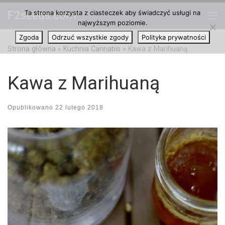
Ta strona korzysta z ciasteczek aby świadczyć usługi na
F2seeds.com
Przejdź do treści
najwyższym poziomie.
Me
Zgoda
Odrzuć wszystkie zgody
Polityka prywatności
Strona główna
»
Kuchnia Cannabis
»
Kawa z Marihuaną
Kawa z Marihuaną
Opublikowano
22 lutego 2018