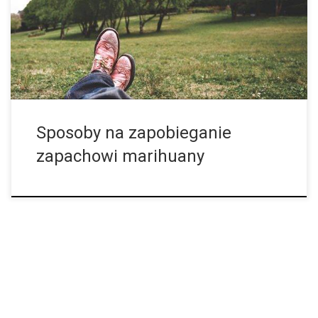
rzecz. Mamy dla ciebie kilka wskazówek, które pozwolą ci go
wyeliminować. Oczywiście. Nie uwzględniliśmy tutaj tak prostych
rzeczy jak mycie rąk lub ich dezynfekcja po spaleniu jointa. 1.
Użyj spreju zapachowego Znajdź zapach, który lubisz, a który
jest mocniejszy od zapachu marihuany. […]
Sposoby na zapobieganie
zapachowi marihuany