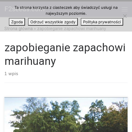
Ta strona korzysta z ciasteczek aby świadczyć usługi na
F2seeds.com
Przejdź do treści
najwyższym poziomie.
Me
Zgoda
Odrzuć wszystkie zgody
Polityka prywatności
Strona główna
»
zapobieganie zapachowi marihuany
zapobieganie zapachowi
marihuany
1 wpis
Zapachu marihuany nie można pomylić, i w większości jest on
przyjemny, rozluźniający i relaksujący. Są jednak sytuacje, w
których zbyt mocny zapach cannabis to wcale nie tak cudowna