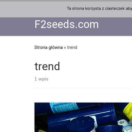
Przejdź do treści
Ta strona korzysta z ciasteczek ab
F2seeds.com
Strona główna
»
trend
trend
1 wpis