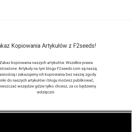
kaz Kopiowania Artykułów z F2seeds!
Zakaz kopiowania naszych artykułów. Wszelkie prawa
strzeżone. Artykuły na tym blogu F2seeds.com są naszą
asnością i zakazujemy ich kopiowania bez naszej zgody.
inki do naszych artykułów i blogu możesz publikować,
ieszczać wszędzie gdzie tylko chcesz, za co będziemy
wdzięczni.
iach, zwanych roślinami cannabis THC oraz CBD.