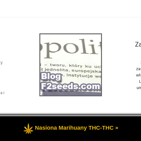
Za
ty
za
wł
L
um
a i
Nasiona Marihuany THC-THC »
żone
- Opowiemy Ci na naszym blogu F2seeds o marihuanie i konop