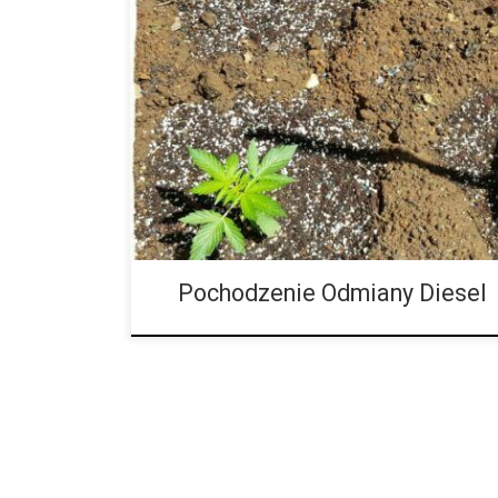
Pochodzenie odmian marihuany Diesel W ostatnich lat
dzięki swoim zaletom, jedną z najpopularniejszych 
przez hodowców i użytkowników zarówno ze względu
smak, jak i silny efekt, spowodowany głównie zawar
przekraczać 20% w większości okazów. Jak to częst
dokładne pochodzenie tej genetyki jest niepewne, cho
akceptowanych teorii mówi nam, że jest […]
Pochodzenie Odmiany Diesel