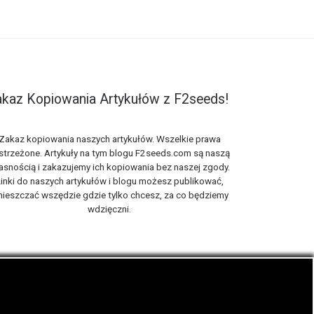
kaz Kopiowania Artykułów z F2seeds!
Zakaz kopiowania naszych artykułów. Wszelkie prawa
strzeżone. Artykuły na tym blogu F2seeds.com są naszą
asnością i zakazujemy ich kopiowania bez naszej zgody.
inki do naszych artykułów i blogu możesz publikować,
ieszczać wszędzie gdzie tylko chcesz, za co będziemy
wdzięczni.
iach, zwanych roślinami cannabis THC oraz CBD.