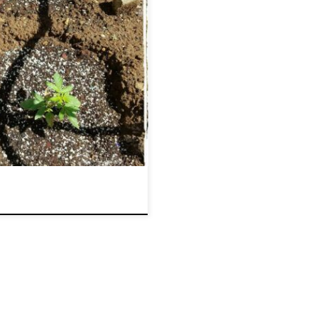
ach odmiany Diesel stały się,
genetyk konopi, poszukiwaną
 na intensywny i wyjątkowy
tością THC, która może
o bywa w świecie konopi,
ciaż jedna z najczęściej