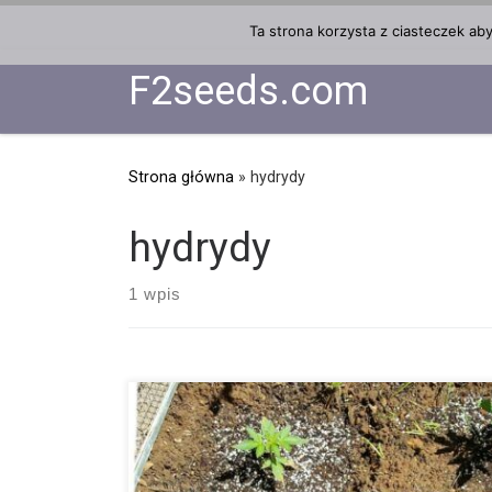
Przejdź do treści
Ta strona korzysta z ciasteczek ab
F2seeds.com
Strona główna
»
hydrydy
hydrydy
1 wpis