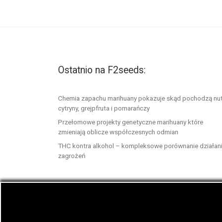
Ostatnio na F2seeds:
Chemia zapachu marihuany pokazuje skąd pochodzą nu
cytryny, grejpfruta i pomarańczy
Przełomowe projekty genetyczne marihuany które
zmieniają oblicze współczesnych odmian
THC kontra alkohol – kompleksowe porównanie działani
zagrożeń
© 2026
F2seeds.com
– Wszelkie prawa zastrze