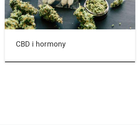
zdrowia ze społeczeństwem, która swoją drogą może
doprowadzić daną kobietę do poczucia się jako ktoś
kompletnie bezwartościowy. Zwłaszcza, że ​​jej […]
CBD i hormony