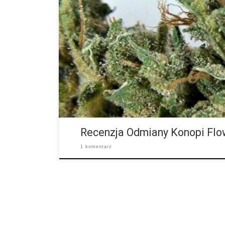
Ilość THC: 19 procent. Ilość CBD: 0.1 procent. Rodo
Flowerbomb Kush to wielokrotnie nagradzana odmian
poważną uwagę. Kompleksowy bukiet drewna, przypr
cytrusowych daje odurzający aromat do łagodnego i
Kush to odmiana rzemieślnicza od firmy Green House
odmianę w High Times Cannabis Cup i drugi najlepsz
roku. Odmiana ta […]
Recenzja Odmiany Konopi Fl
1 komentarz