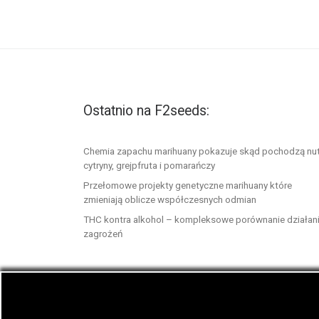
Ostatnio na F2seeds:
Chemia zapachu marihuany pokazuje skąd pochodzą nu
cytryny, grejpfruta i pomarańczy
Przełomowe projekty genetyczne marihuany które
zmieniają oblicze współczesnych odmian
THC kontra alkohol – kompleksowe porównanie działani
zagrożeń
© 2026
F2seeds.com
– Wszelkie prawa zastrze