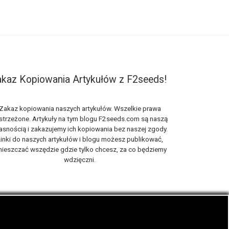
kaz Kopiowania Artykułów z F2seeds!
Zakaz kopiowania naszych artykułów. Wszelkie prawa
strzeżone. Artykuły na tym blogu F2seeds.com są naszą
asnością i zakazujemy ich kopiowania bez naszej zgody.
inki do naszych artykułów i blogu możesz publikować,
ieszczać wszędzie gdzie tylko chcesz, za co będziemy
wdzięczni.
iach, zwanych roślinami cannabis THC oraz CBD.