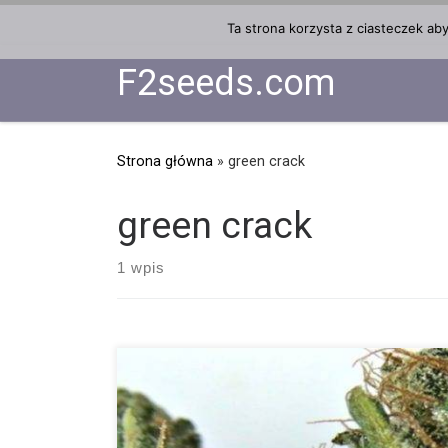
Przejdź do treści
Ta strona korzysta z ciasteczek ab
F2seeds.com
Strona główna
»
green crack
green crack
1 wpis