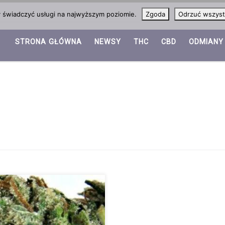
y świadczyć usługi na najwyższym poziomie.
Zgoda
Odrzuć wszyst
STRONA GŁÓWNA
NEWSY
THC
CBD
ODMIANY