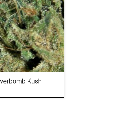
wód: Green Crack, OG Kush.
a rzemieślnicza zasługująca na
aw, ciętych kwiatów i owoców
 kreatywnego haju. Flowerbomb
 Seed. Zwycięzca na najlepszą
y Coffeeshop Strain w 2013
owerbomb Kush