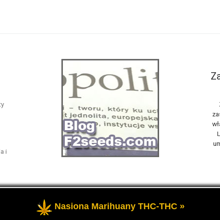
Za
ty
za
wł
L
um
a i
Nasiona Marihuany THC-THC »
żone
- Opowiemy Ci na naszym blogu F2seeds o marihuanie i konop