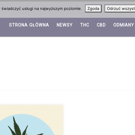
y świadczyć usługi na najwyższym poziomie.
Zgoda
Odrzuć wszyst
STRONA GŁÓWNA
NEWSY
THC
CBD
ODMIANY