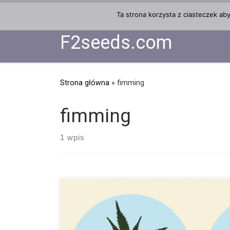
Przejdź do treści
Ta strona korzysta z ciasteczek ab
F2seeds.com
Strona główna
»
fimming
fimming
1 wpis