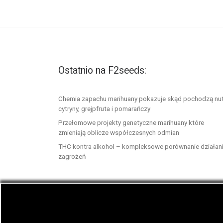
Ostatnio na F2seeds:
Chemia zapachu marihuany pokazuje skąd pochodzą nu
cytryny, grejpfruta i pomarańczy
Przełomowe projekty genetyczne marihuany które
zmieniają oblicze współczesnych odmian
THC kontra alkohol – kompleksowe porównanie działani
zagrożeń
© 2026
F2seeds.com
– Wszelkie prawa zastrze