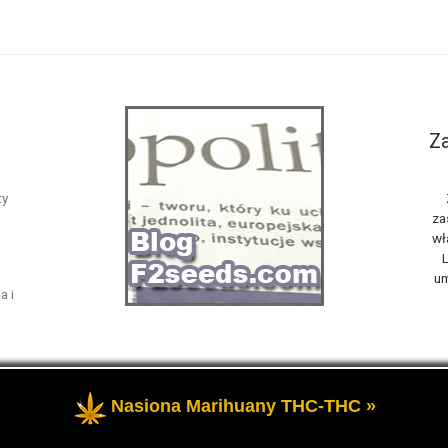
Za
ty
za
wł
L
um
a i
Nasiona Marihuany THC-THC »
żone
- Opowiemy Ci na naszym blogu F2seeds o marihuanie i konop