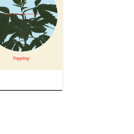
do uzyskania wysokiej jakości
echnika ta polega na przycinaniu
iej krzaczastego wzrostu. W tym
opping oraz fimming. Obie
ływ na ostateczne efekty. Jeśli
pią one większość swojej