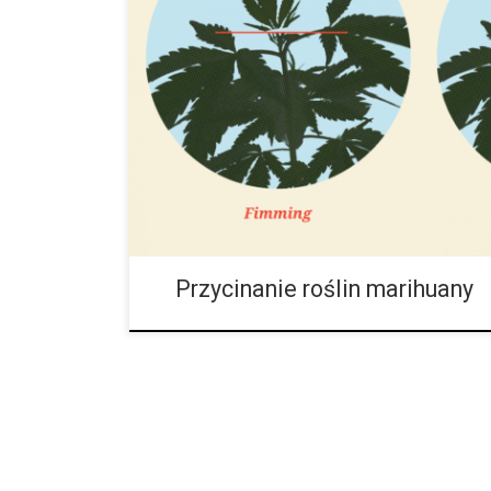
Przycinanie roślin cannabis jest niezbędnym krokiem 
plonów w zarówno w ogrodzie indoor jak i outdoor. T
samego wierzchołka roślin w celu promowania bardz
artykule omówimy dwie metody przycinania roślin – t
techniki są łatwe do wykonania i mogą mieć ważny wp
pozostawimy rośliny do samodzielnego wzrostu, sku
energii […]
Przycinanie roślin marihuany