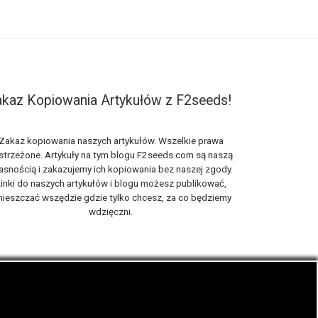
kaz Kopiowania Artykułów z F2seeds!
Zakaz kopiowania naszych artykułów. Wszelkie prawa
strzeżone. Artykuły na tym blogu F2seeds.com są naszą
asnością i zakazujemy ich kopiowania bez naszej zgody.
inki do naszych artykułów i blogu możesz publikować,
ieszczać wszędzie gdzie tylko chcesz, za co będziemy
wdzięczni.
iach, zwanych roślinami cannabis THC oraz CBD.