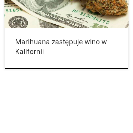
roku życia. Kwota podana w pierwszym akapicie, 14 miliardów
dolarów obejmuje nielegalny rynek. Jak mówią analitycy, legalny
rynek […]
Marihuana zastępuje wino w
Kalifornii